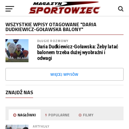
WSZYSTKIE WPISY OTAGOWANE "DARIA
DUDKIEWICZ-GOŁAWSKA BALONY"
DŁUGIE ROZMOWY
Daria Dudkiewicz-Goławska: Żeby latać
balonem trzeba dużej wyobraźni i
odwagi
WIĘCEJ WPISÓW
ZNAJDŹ NAS
NAGŁÓWKI
POPULARNE
FILMY
ARTYKUŁY