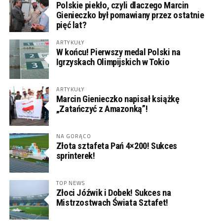
Polskie piekło, czyli dlaczego Marcin
Gienieczko był pomawiany przez ostatnie
pięć lat?
ARTYKUŁY
W końcu! Pierwszy medal Polski na
Igrzyskach Olimpijskich w Tokio
ARTYKUŁY
Marcin Gienieczko napisał książkę
„Zatańczyć z Amazonką”!
NA GORĄCO
Złota sztafeta Pań 4×200! Sukces
sprinterek!
TOP NEWS
Złoci Jóźwik i Dobek! Sukces na
Mistrzostwach Świata Sztafet!