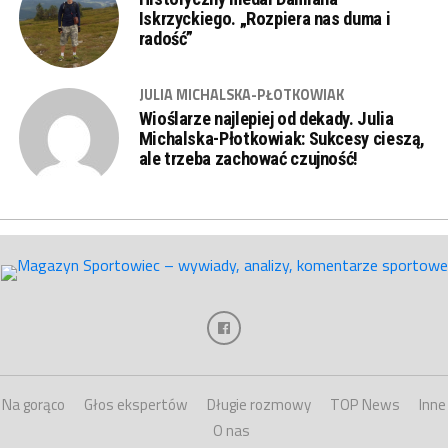
Iskrzyckiego. „Rozpiera nas duma i
radość”
JULIA MICHALSKA-PŁOTKOWIAK
Wioślarze najlepiej od dekady. Julia
Michalska-Płotkowiak: Sukcesy cieszą,
ale trzeba zachować czujność!
Na gorąco
Głos ekspertów
Długie rozmowy
TOP News
Inne
O nas