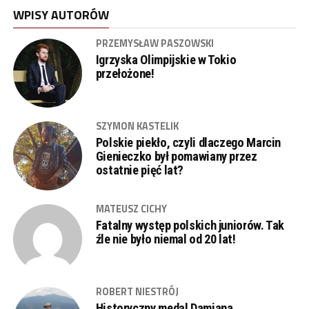
WPISY AUTORÓW
PRZEMYSŁAW PASZOWSKI
Igrzyska Olimpijskie w Tokio
przełożone!
SZYMON KASTELIK
Polskie piekło, czyli dlaczego Marcin
Gienieczko był pomawiany przez
ostatnie pięć lat?
MATEUSZ CICHY
Fatalny występ polskich juniorów. Tak
źle nie było niemal od 20 lat!
ROBERT NIESTRÓJ
Historyczny medal Damiana