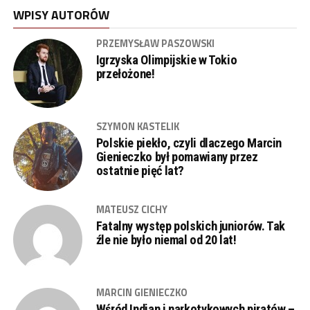
WPISY AUTORÓW
PRZEMYSŁAW PASZOWSKI
Igrzyska Olimpijskie w Tokio
przełożone!
SZYMON KASTELIK
Polskie piekło, czyli dlaczego Marcin
Gienieczko był pomawiany przez
ostatnie pięć lat?
MATEUSZ CICHY
Fatalny występ polskich juniorów. Tak
źle nie było niemal od 20 lat!
MARCIN GIENIECZKO
Wśród Indian i narkotykowych piratów –