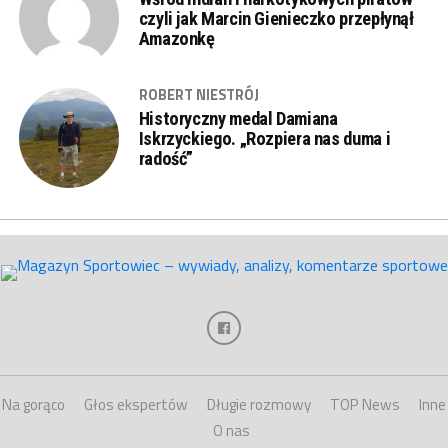
czyli jak Marcin Gienieczko przepłynął
Amazonkę
ROBERT NIESTRÓJ
Historyczny medal Damiana
Iskrzyckiego. „Rozpiera nas duma i
radość”
Na gorąco
Głos ekspertów
Długie rozmowy
TOP News
Inne
O nas