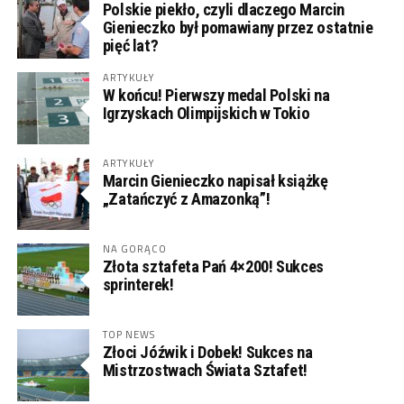
Polskie piekło, czyli dlaczego Marcin
Gienieczko był pomawiany przez ostatnie
pięć lat?
ARTYKUŁY
W końcu! Pierwszy medal Polski na
Igrzyskach Olimpijskich w Tokio
ARTYKUŁY
Marcin Gienieczko napisał książkę
„Zatańczyć z Amazonką”!
NA GORĄCO
Złota sztafeta Pań 4×200! Sukces
sprinterek!
TOP NEWS
Złoci Jóźwik i Dobek! Sukces na
Mistrzostwach Świata Sztafet!