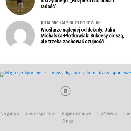
Iskrzyckiego. „Rozpiera nas duma i
radość”
JULIA MICHALSKA-PŁOTKOWIAK
Wioślarze najlepiej od dekady. Julia
Michalska-Płotkowiak: Sukcesy cieszą,
ale trzeba zachować czujność!
Na gorąco
Głos ekspertów
Długie rozmowy
TOP News
Inne
O nas