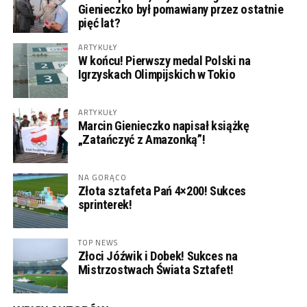
Gienieczko był pomawiany przez ostatnie
pięć lat?
ARTYKUŁY
W końcu! Pierwszy medal Polski na
Igrzyskach Olimpijskich w Tokio
ARTYKUŁY
Marcin Gienieczko napisał książkę
„Zatańczyć z Amazonką”!
NA GORĄCO
Złota sztafeta Pań 4×200! Sukces
sprinterek!
TOP NEWS
Złoci Jóźwik i Dobek! Sukces na
Mistrzostwach Świata Sztafet!