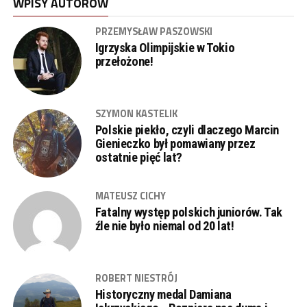
WPISY AUTORÓW
PRZEMYSŁAW PASZOWSKI
Igrzyska Olimpijskie w Tokio
przełożone!
SZYMON KASTELIK
Polskie piekło, czyli dlaczego Marcin
Gienieczko był pomawiany przez
ostatnie pięć lat?
MATEUSZ CICHY
Fatalny występ polskich juniorów. Tak
źle nie było niemal od 20 lat!
ROBERT NIESTRÓJ
Historyczny medal Damiana