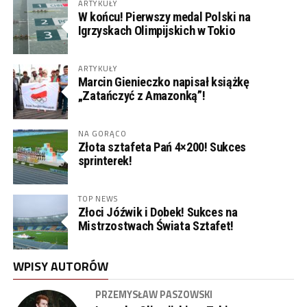
ARTYKUŁY
W końcu! Pierwszy medal Polski na
Igrzyskach Olimpijskich w Tokio
ARTYKUŁY
Marcin Gienieczko napisał książkę
„Zatańczyć z Amazonką”!
NA GORĄCO
Złota sztafeta Pań 4×200! Sukces
sprinterek!
TOP NEWS
Złoci Jóźwik i Dobek! Sukces na
Mistrzostwach Świata Sztafet!
WPISY AUTORÓW
PRZEMYSŁAW PASZOWSKI