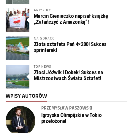
ARTYKUŁY
Marcin Gienieczko napisał książkę
„Zatańczyć z Amazonką”!
NA GORĄCO
Złota sztafeta Pań 4×200! Sukces
sprinterek!
TOP NEWS
Złoci Jóźwik i Dobek! Sukces na
Mistrzostwach Świata Sztafet!
WPISY AUTORÓW
PRZEMYSŁAW PASZOWSKI
Igrzyska Olimpijskie w Tokio
przełożone!