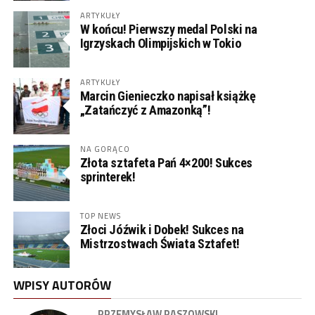
ARTYKUŁY
W końcu! Pierwszy medal Polski na
Igrzyskach Olimpijskich w Tokio
ARTYKUŁY
Marcin Gienieczko napisał książkę
„Zatańczyć z Amazonką”!
NA GORĄCO
Złota sztafeta Pań 4×200! Sukces
sprinterek!
TOP NEWS
Złoci Jóźwik i Dobek! Sukces na
Mistrzostwach Świata Sztafet!
WPISY AUTORÓW
PRZEMYSŁAW PASZOWSKI