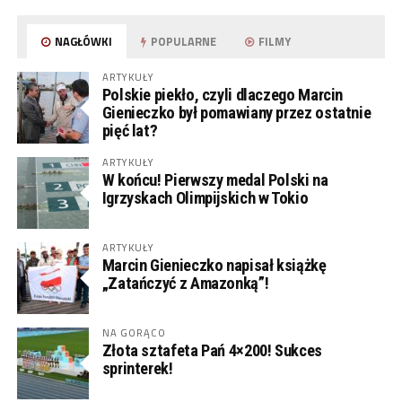
NAGŁÓWKI
POPULARNE
FILMY
ARTYKUŁY
Polskie piekło, czyli dlaczego Marcin
Gienieczko był pomawiany przez ostatnie
pięć lat?
ARTYKUŁY
W końcu! Pierwszy medal Polski na
Igrzyskach Olimpijskich w Tokio
ARTYKUŁY
Marcin Gienieczko napisał książkę
„Zatańczyć z Amazonką”!
NA GORĄCO
Złota sztafeta Pań 4×200! Sukces
sprinterek!