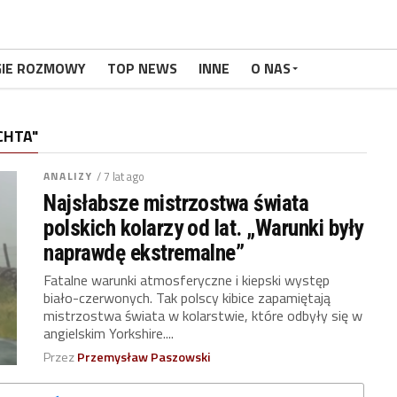
GIE ROZMOWY
TOP NEWS
INNE
O NAS
CHTA"
ANALIZY
/ 7 lat ago
Najsłabsze mistrzostwa świata
polskich kolarzy od lat. „Warunki były
naprawdę ekstremalne”
Fatalne warunki atmosferyczne i kiepski występ
biało-czerwonych. Tak polscy kibice zapamiętają
mistrzostwa świata w kolarstwie, które odbyły się w
angielskim Yorkshire....
Przez
Przemysław Paszowski