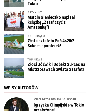
Tokio
ARTYKUŁY
Marcin Gienieczko napisał
książkę „Zatańczyć z
Amazonką”!
NA GORĄCO
Złota sztafeta Pań 4×200!
Sukces sprinterek!
TOP NEWS
Złoci Jóźwik i Dobek! Sukces na
Mistrzostwach Świata Sztafet!
WPISY AUTORÓW
PRZEMYSŁAW PASZOWSKI
Igrzyska Olimpijskie w Tokio
przełożone!