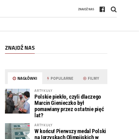
ZNAJDŹ NAS
ZNAJDŹ NAS
NAGŁÓWKI
POPULARNE
FILMY
ARTYKUŁY
Polskie piekło, czyli dlaczego
Marcin Gienieczko był
pomawiany przez ostatnie pięć
lat?
ARTYKUŁY
W końcu! Pierwszy medal Polski
na Igrzyskach Olimpijskich w