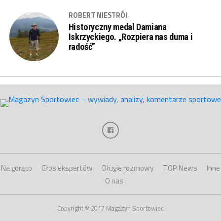
ROBERT NIESTRÓJ
Historyczny medal Damiana
Iskrzyckiego. „Rozpiera nas duma i
radość”
Na gorąco
Głos ekspertów
Długie rozmowy
TOP News
Inne
O nas
Copyright © 2017 Magazyn Sportowiec