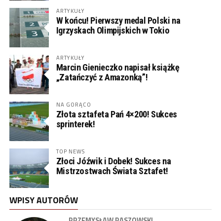
ARTYKUŁY
W końcu! Pierwszy medal Polski na
Igrzyskach Olimpijskich w Tokio
ARTYKUŁY
Marcin Gienieczko napisał książkę
„Zatańczyć z Amazonką”!
NA GORĄCO
Złota sztafeta Pań 4×200! Sukces
sprinterek!
TOP NEWS
Złoci Jóźwik i Dobek! Sukces na
Mistrzostwach Świata Sztafet!
WPISY AUTORÓW
PRZEMYSŁAW PASZOWSKI