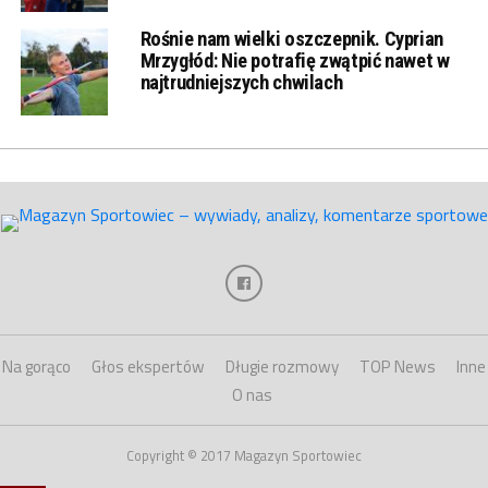
Rośnie nam wielki oszczepnik. Cyprian
Mrzygłód: Nie potrafię zwątpić nawet w
najtrudniejszych chwilach
Na gorąco
Głos ekspertów
Długie rozmowy
TOP News
Inne
O nas
Copyright © 2017 Magazyn Sportowiec