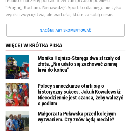
redaktor naczelny portalu Juventum.pl Autor powieści
"Pragnę, Kocham, Nienawidzę". Sport to dla niego nie tylko
wyniki i zwycięstwa, ale wartości, które za sobą niesie.
NACIŚNIJ ABY SKOMENTOWAĆ
WIĘCEJ W KRÓTKA PIŁKA
Monika Hojnisz-Staręga dwa strzały od
złota. „Nie udało się zachować zimnej
krwi do końca”
Polscy saneczkarze otarli się o
historyczny sukces. Jakub Kowalewski:
Niecodziennie jest szansa, żeby walczyć
o podium
Małgorzata Puławska przed kolejnym
wyzwaniem. Czy znów będą medale?