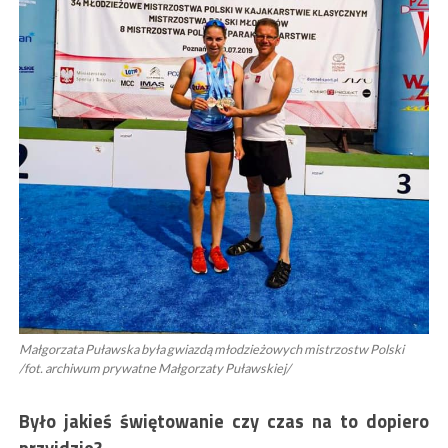
Małgorzata Puławska była gwiazdą młodzieżowych mistrzostw Polski
/fot. archiwum prywatne Małgorzaty Puławskiej/
Było jakieś świętowanie czy czas na to dopiero
przyjdzie?