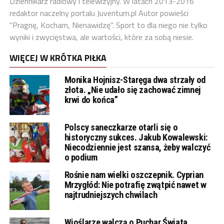
Dziennikarz radiowy i telewizyjny. W latach 2013-2016
redaktor naczelny portalu Juventum.pl Autor powieści
"Pragnę, Kocham, Nienawidzę". Sport to dla niego nie tylko
wyniki i zwycięstwa, ale wartości, które za sobą niesie.
WIĘCEJ W KRÓTKA PIŁKA
Monika Hojnisz-Staręga dwa strzały od
złota. „Nie udało się zachować zimnej
krwi do końca”
Polscy saneczkarze otarli się o
historyczny sukces. Jakub Kowalewski:
Niecodziennie jest szansa, żeby walczyć
o podium
Rośnie nam wielki oszczepnik. Cyprian
Mrzygłód: Nie potrafię zwątpić nawet w
najtrudniejszych chwilach
Wioślarze walczą o Puchar Świata.