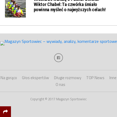
Wiktor Chabel: Ta czwórka śmiało
powinna myśleć o najwyższych celach!
Na gorąco
Głos ekspertów
Długie rozmowy
TOP News
Inne
O nas
Copyright © 2017 Magazyn Sportowiec