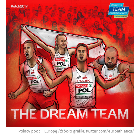
Polacy podbili Europę /źródło grafiki: twitter.com/euroathletics/