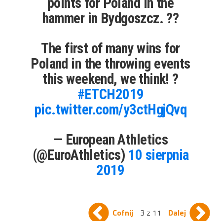
points for Poland in the
hammer in Bydgoszcz. ??
The first of many wins for
Poland in the throwing events
this weekend, we think! ?
#ETCH2019
pic.twitter.com/y3ctHgjQvq
— European Athletics
(@EuroAthletics)
10 sierpnia
2019
Cofnij
3 z 11
Dalej