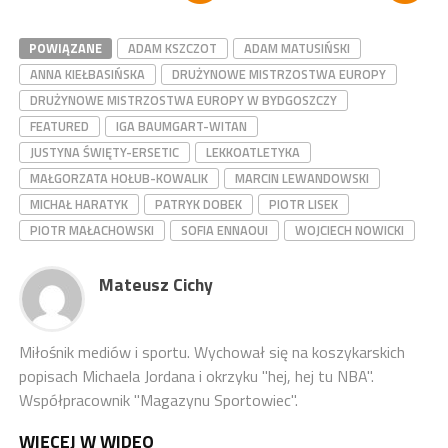
POWIĄZANE
ADAM KSZCZOT
ADAM MATUSIŃSKI
ANNA KIEŁBASIŃSKA
DRUŻYNOWE MISTRZOSTWA EUROPY
DRUŻYNOWE MISTRZOSTWA EUROPY W BYDGOSZCZY
FEATURED
IGA BAUMGART-WITAN
JUSTYNA ŚWIĘTY-ERSETIC
LEKKOATLETYKA
MAŁGORZATA HOŁUB-KOWALIK
MARCIN LEWANDOWSKI
MICHAŁ HARATYK
PATRYK DOBEK
PIOTR LISEK
PIOTR MAŁACHOWSKI
SOFIA ENNAOUI
WOJCIECH NOWICKI
Mateusz Cichy
Miłośnik mediów i sportu. Wychował się na koszykarskich
popisach Michaela Jordana i okrzyku "hej, hej tu NBA".
Współpracownik "Magazynu Sportowiec".
WIĘCEJ W WIDEO