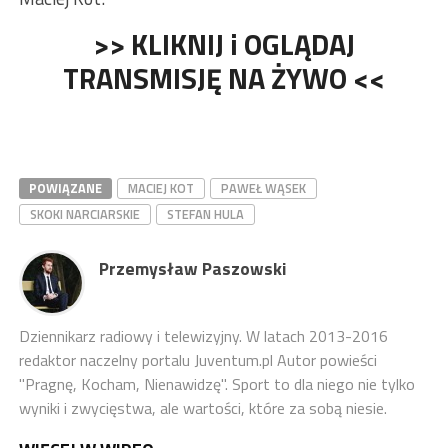
>> KLIKNIJ i OGLĄDAJ
TRANSMISJĘ NA ŻYWO <<
POWIĄZANE
MACIEJ KOT
PAWEŁ WĄSEK
SKOKI NARCIARSKIE
STEFAN HULA
Przemysław Paszowski
Dziennikarz radiowy i telewizyjny. W latach 2013-2016
redaktor naczelny portalu Juventum.pl Autor powieści
"Pragnę, Kocham, Nienawidzę". Sport to dla niego nie tylko
wyniki i zwycięstwa, ale wartości, które za sobą niesie.