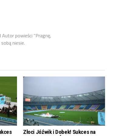
l Autor powieści "Pragnę,
 sobą niesie.
ukces
Złoci Jóźwik i Dobek! Sukces na