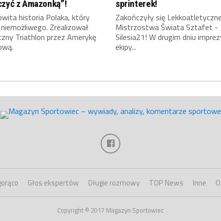
czyć z Amazonką”!
sprinterek!
ita historia Polaka, który
Zakończyły się Lekkoatletyczn
 niemożliwego. Zrealizował
Mistrzostwa Świata Sztafet -
czny Triathlon przez Amerykę
Silesia21! W drugim dniu imprez
ową.
ekipy...
gorąco
Głos ekspertów
Długie rozmowy
TOP News
Inne
O
Copyright © 2017 Magazyn Sportowiec