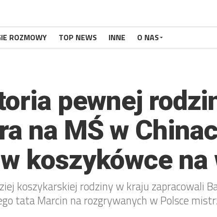
GIE ROZMOWY
TOP NEWS
INNE
O NAS
toria pewnej rodzi
ra na MŚ w Chinach
 w koszykówce na
iej koszykarskiej rodziny w kraju zapracowali 
jego tata Marcin na rozgrywanych w Polsce mist