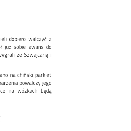
eli dopiero walczyć z
ił już sobie awans do
grali ze Szwajcarią i
ano na chiński parkiet
arzenia powalczy jego
ówce na wózkach będą