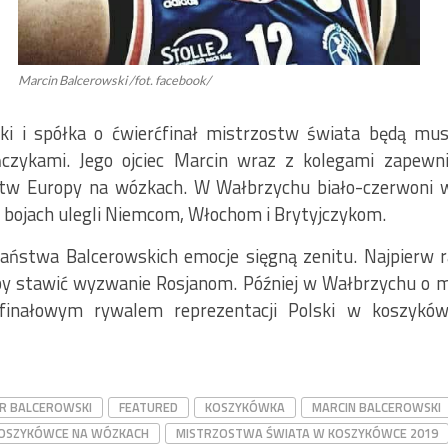
Marcin Balcerowski /fot. facebook/
ki i spółka o ćwierćfinał mistrzostw świata będą musi
czykami. Jego ojciec Marcin wraz z kolegami zapewn
stw Europy na wózkach. W Wałbrzychu biało-czerwoni wy
ch bojach ulegli Niemcom, Włochom i Brytyjczykom.
aństwa Balcerowskich emocje sięgną zenitu. Najpierw r
aby stawić wyzwanie Rosjanom. Później w Wałbrzychu o m
rćfinałowym rywalem reprezentacji Polski w koszyk
R BALCEROWSKI
FEATURED
KOSZYKÓWKA
MARCIN BALCEROWSKI
OSZYKÓWCE NA WÓZKACH
MISTRZOSTWA ŚWIATA W KOSZYKÓWCE 2019