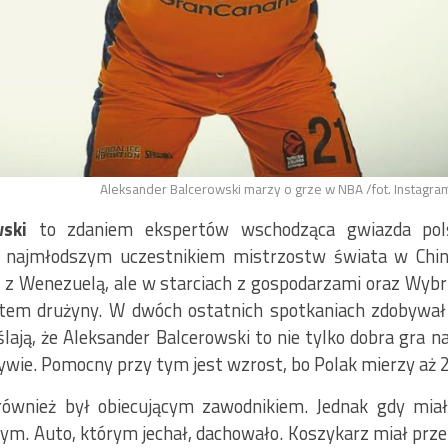
Aleksander Balcerowski marzy o grze w NBA /fot. Instagr
ski
to zdaniem ekspertów wschodząca gwiazda pols
st najmłodszym uczestnikiem mistrzostw świata w China
 z Wenezuelą, ale w starciach z gospodarzami oraz Wybr
em drużyny. W dwóch ostatnich spotkaniach zdobywał
ją, że Aleksander Balcerowski to nie tylko dobra gra na 
wie. Pomocny przy tym jest wzrost, bo Polak mierzy aż
ównież był obiecującym zawodnikiem. Jednak gdy miał
. Auto, którym jechał, dachowało. Koszykarz miał prze