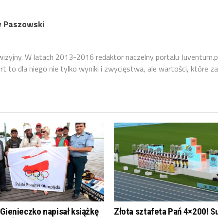
 Paszowski
ewizyjny. W latach 2013-2016 redaktor naczelny portalu Juventum.p
 to dla niego nie tylko wyniki i zwycięstwa, ale wartości, które za
Gienieczko napisał książkę
Złota sztafeta Pań 4×200! S