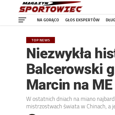
NA GORĄCO
GŁOS EKSPERTÓW
DŁU
TOP NEWS
Niezwykła his
Balcerowski g
Marcin na ME
W ostatnich dniach na miano najbardz
mistrzostwach świata w Chinach, a 