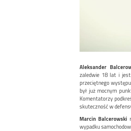
Aleksander Balcerow
zaledwie 18 lat i je
przeciętnego występu
był już mocnym punkt
Komentatorzy podkreśla
skuteczność w defensy
Marcin Balcerowski
r
wypadku samochodowym