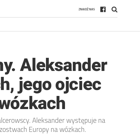
ZNAJDŹ NAS
ny. Aleksander
, jego ojciec
 wózkach
Balcerowscy. Aleksander występuje na
rzostwach Europy na wózkach.