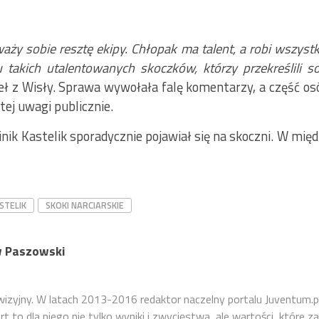
waży sobie resztę ekipy. Chłopak ma talent, a robi wszystk
lu takich utalentowanych skoczków, którzy przekreślili 
eł z Wisły. Sprawa wywołała falę komentarzy, a część 
ej uwagi publicznie.
ik Kastelik sporadycznie pojawiał się na skoczni. W międ
STELIK
SKOKI NARCIARSKIE
 Paszowski
ewizyjny. W latach 2013-2016 redaktor naczelny portalu Juventum.p
 to dla niego nie tylko wyniki i zwycięstwa, ale wartości, które za