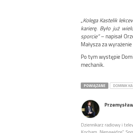
„
Kolega Kastelik lekce
karierę. Było już wie
sporcie”
– napisał Orz
Małysza za wyrażenie t
Po tym występie Domin
mechanik.
POWIĄZANE
DOMINIK KA
Przemysław
Dziennikarz radiowy i tel
Kocham, Nienawidzę". Sport