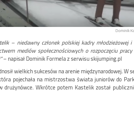
Dominik Ka
telik – niedawny członek polskiej kadry młodzieżowej 
ictwem mediów społecznościowych o rozpoczęciu pracy g
)”
– napisał Dominik Formela z serwisu skijumping.pl
odnosił wielkich sukcesów na arenie międzynarodowej. W 
która pojechała na mistrzostwa świata juniorów do Par
w drużynówce. Wkrótce potem Kastelik został publiczn