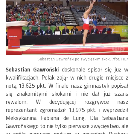
Sebastian Gawroński po zwycięskim skoku /fot. FIG/
Sebastian Gawroński
doskonale spisał się już w
kwalifikacjach. Polak zajął w nich drugie miejsce z
notą 13,625 pkt. W finale nasz gimnastyk popisał
się znakomitymi skokami i nie dał już szans
rywalom. W decydującej rozgrywce nasz
reprezentant zgromadził 13,975 pkt. i wyprzedził
Meksykanina Fabiana de Lunę. Dla Sebastiana
Gawrońskiego to nie tylko pierwsze zwycięstwo, ale
w ogóle pierwsze podium w zawodach Pucharu