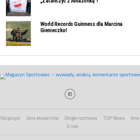
„Zatańczyć z Amazonką”!
World Records Guinness dla Marcina
Gienieczko!
Na gorąco
Głos ekspertów
Długie rozmowy
TOP News
Inne
O nas