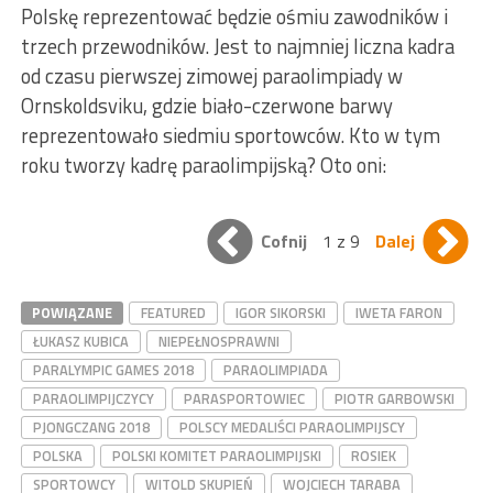
Polskę reprezentować będzie ośmiu zawodników i
trzech przewodników. Jest to najmniej liczna kadra
od czasu pierwszej zimowej paraolimpiady w
Ornskoldsviku, gdzie biało-czerwone barwy
reprezentowało siedmiu sportowców. Kto w tym
roku tworzy kadrę paraolimpijską? Oto oni:
Cofnij
1 z 9
Dalej
POWIĄZANE
FEATURED
IGOR SIKORSKI
IWETA FARON
ŁUKASZ KUBICA
NIEPEŁNOSPRAWNI
PARALYMPIC GAMES 2018
PARAOLIMPIADA
PARAOLIMPIJCZYCY
PARASPORTOWIEC
PIOTR GARBOWSKI
PJONGCZANG 2018
POLSCY MEDALIŚCI PARAOLIMPIJSCY
POLSKA
POLSKI KOMITET PARAOLIMPIJSKI
ROSIEK
SPORTOWCY
WITOLD SKUPIEŃ
WOJCIECH TARABA