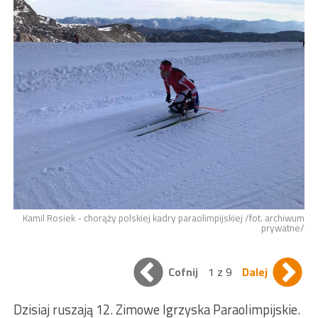
Kamil Rosiek - chorąży polskiej kadry paraolimpijskiej /fot. archiwum
prywatne/
Cofnij
1 z 9
Dalej
Dzisiaj ruszają 12. Zimowe Igrzyska Paraolimpijskie.