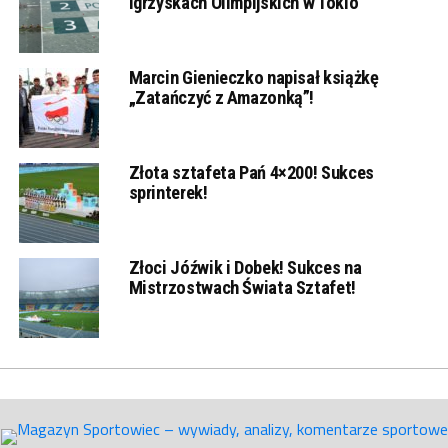
Igrzyskach Olimpijskich w Tokio
Marcin Gienieczko napisał książkę
„Zatańczyć z Amazonką”!
Złota sztafeta Pań 4×200! Sukces
sprinterek!
Złoci Jóźwik i Dobek! Sukces na
Mistrzostwach Świata Sztafet!