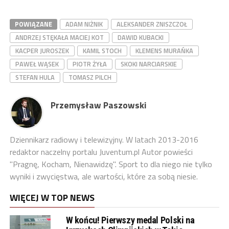
POWIĄZANE
ADAM NIŻNIK
ALEKSANDER ZNISZCZOŁ
ANDRZEJ STĘKAŁA MACIEJ KOT
DAWID KUBACKI
KACPER JUROSZEK
KAMIL STOCH
KLEMENS MURAŃKA
PAWEŁ WĄSEK
PIOTR ŻYŁA
SKOKI NARCIARSKIE
STEFAN HULA
TOMASZ PILCH
Przemysław Paszowski
Dziennikarz radiowy i telewizyjny. W latach 2013-2016
redaktor naczelny portalu Juventum.pl Autor powieści
"Pragnę, Kocham, Nienawidzę". Sport to dla niego nie tylko
wyniki i zwycięstwa, ale wartości, które za sobą niesie.
WIĘCEJ W TOP NEWS
W końcu! Pierwszy medal Polski na