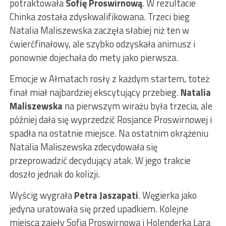
potraktowała
Sofię Proswirnową
. W rezultacie
Chinka została zdyskwalifikowana. Trzeci bieg
Natalia Maliszewska zaczęła słabiej niż ten w
ćwierćfinałowy, ale szybko odzyskała animusz i
ponownie dojechała do mety jako pierwsza.
Emocje w Ałmatach rosły z każdym startem, toteż
finał miał najbardziej ekscytujący przebieg.
Natalia
Maliszewska
na pierwszym wirażu była trzecia, ale
później dała się wyprzedzić Rosjance Proswirnowej i
spadła na ostatnie miejsce. Na ostatnim okrążeniu
Natalia Maliszewska zdecydowała się
przeprowadzić decydujący atak. W jego trakcie
doszło jednak do kolizji.
Wyścig wygrała
Petra Jaszapati
. Węgierka jako
jedyna uratowała się przed upadkiem. Kolejne
miejsca zajęły Sofia Proswirnowa i Holenderka Lara