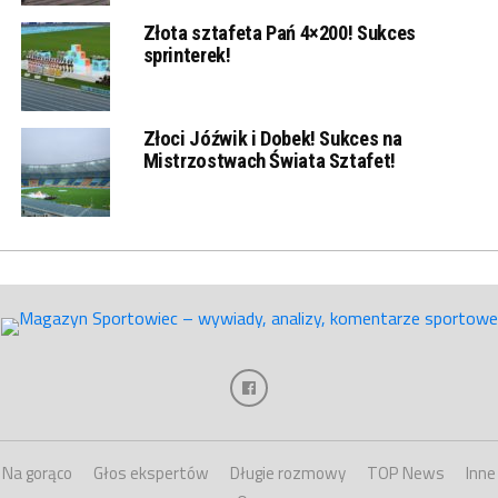
Złota sztafeta Pań 4×200! Sukces
sprinterek!
Złoci Jóźwik i Dobek! Sukces na
Mistrzostwach Świata Sztafet!
Na gorąco
Głos ekspertów
Długie rozmowy
TOP News
Inne