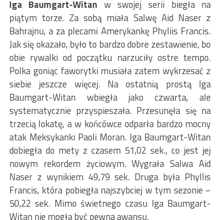
Iga Baumgart-Witan
w swojej serii biegła na
piątym torze. Za sobą miała Salwę Aid Naser z
Bahrajnu, a za plecami Amerykankę Phyliis Francis.
Jak się okazało, było to bardzo dobre zestawienie, bo
obie rywalki od początku narzuciły ostre tempo.
Polka goniąc faworytki musiała zatem wykrzesać z
siebie jeszcze więcej. Na ostatnią prostą Iga
Baumgart-Witan wbiegła jako czwarta, ale
systematycznie przyspieszała. Przesunęła się na
trzecią lokatę, a w końcówce odparła bardzo mocny
atak Meksykanki Paoli Moran. Iga Baumgart-Witan
dobiegła do mety z czasem 51,02 sek., co jest jej
nowym rekordem życiowym. Wygrała Salwa Aid
Naser z wynikiem 49,79 sek. Druga była Phyllis
Francis, która pobiegła najszybciej w tym sezonie –
50,22 sek. Mimo świetnego czasu Iga Baumgart-
Witan nie mogła być pewna awansu.