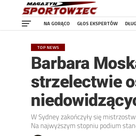
NA GORĄCO
GŁOS EKSPERTÓW
DŁU
TOP NEWS
Barbara Moska
strzelectwie 
niedowidzący
W Sydney zakończyły się mistrzostwa
Na najwyższym stopniu podium stanę