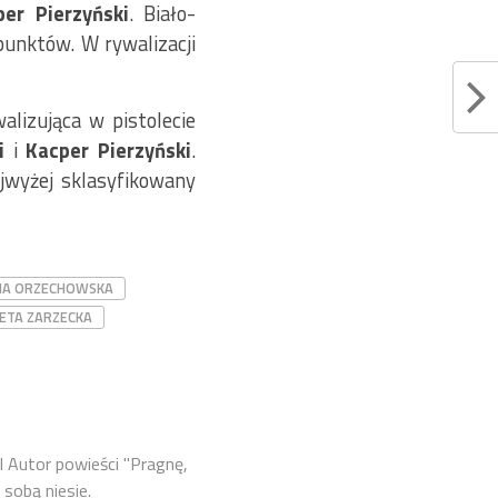
er Pierzyński
. Biało-
punktów. W rywalizacji
lizująca w pistolecie
ki
i
Kacper Pierzyński
.
ajwyżej sklasyfikowany
NA ORZECHOWSKA
ETA ZARZECKA
l Autor powieści "Pragnę,
 sobą niesie.