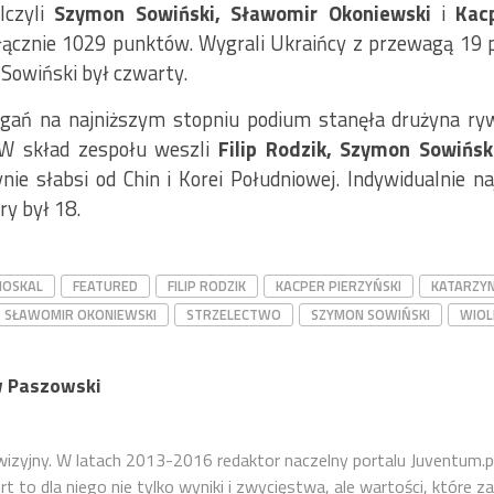
lczyli
Szymon Sowiński, Sławomir Okoniewski
i
Kacp
łącznie 1029 punktów. Wygrali Ukraińcy z przewagą 19 
Sowiński był czwarty.
ań na najniższym stopniu podium stanęła drużyna rywa
 skład zespołu weszli
Filip Rodzik, Szymon Sowińs
ynie słabsi od Chin i Korei Południowej. Indywidualnie n
ry był 18.
MOSKAL
FEATURED
FILIP RODZIK
KACPER PIERZYŃSKI
KATARZY
SŁAWOMIR OKONIEWSKI
STRZELECTWO
SZYMON SOWIŃSKI
WIOL
 Paszowski
ewizyjny. W latach 2013-2016 redaktor naczelny portalu Juventum.p
 to dla niego nie tylko wyniki i zwycięstwa, ale wartości, które za