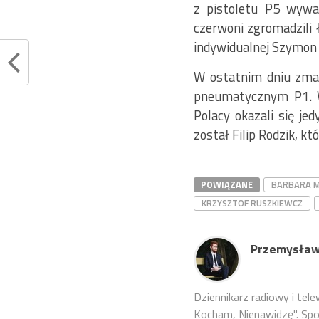
z pistoletu P5 wywa
czerwoni zgromadzili 
indywidualnej Szymon 
W ostatnim dniu zmag
pneumatycznym P1. W
Polacy okazali się jed
został Filip Rodzik, któ
POWIĄZANE
BARBARA 
KRZYSZTOF RUSZKIEWCZ
Przemysław
Dziennikarz radiowy i tel
Kocham, Nienawidzę". Sport