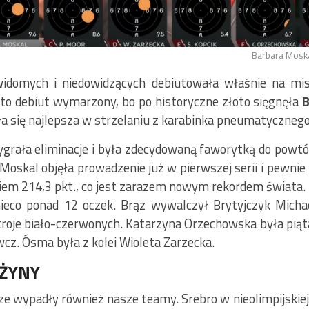
Barbara Moska
widomych i niedowidzących debiutowała właśnie na m
ł to debiut wymarzony, bo po historyczne złoto sięgnęła
B
a się najlepsza w strzelaniu z karabinka pneumatycznego 
grała eliminacje i była zdecydowaną faworytką do powtó
Moskal objęła prowadzenie już w pierwszej serii i pewnie
iem 214,3 pkt., co jest zarazem nowym rekordem świata.
 nieco ponad 12 oczek. Brąz wywalczył Brytyjczyk Micha
troje biało-czerwonych. Katarzyna Orzechowska była piąta
cz. Ósma była z kolei Wioleta Zarzecka.
ŻYNY
e wypadły również nasze teamy. Srebro w nieolimpijskiej 