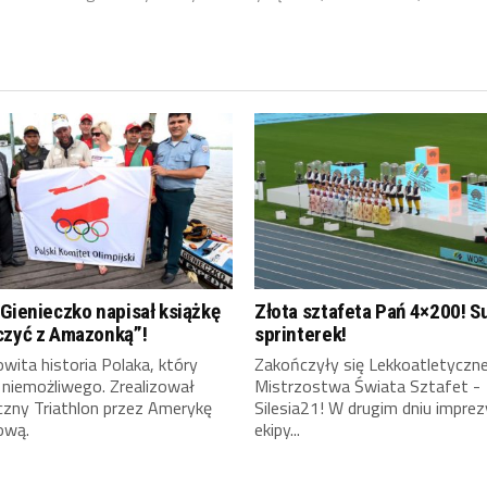
Gienieczko napisał książkę
Złota sztafeta Pań 4×200! S
czyć z Amazonką”!
sprinterek!
ita historia Polaka, który
Zakończyły się Lekkoatletyczn
 niemożliwego. Zrealizował
Mistrzostwa Świata Sztafet -
czny Triathlon przez Amerykę
Silesia21! W drugim dniu imprez
ową.
ekipy...