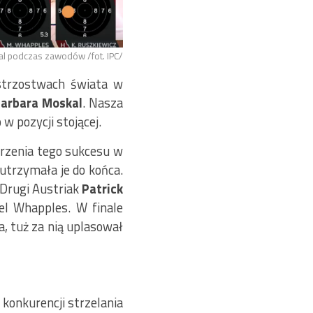
l podczas zawodów /fot. IPC/
istrzostwach świata w
arbara Moskal
. Nasza
w pozycji stojącej.
rzenia tego sukcesu w
 utrzymała je do końca.
 Drugi Austriak
Patrick
el Whapples. W finale
, tuż za nią uplasował
konkurencji strzelania