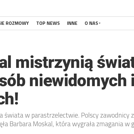
GIE ROZMOWY
TOP NEWS
INNE
O NAS
l mistrzynią świa
osób niewidomych 
ch!
 świata w parastrzelectwie. Polscy zawodnicy 
ła Barbara Moskal, która wygrała zmagania w g