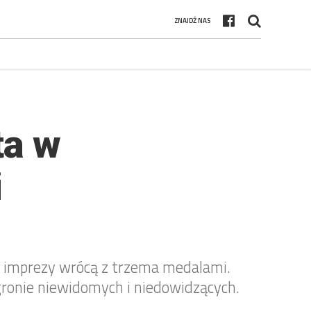
ZNAJDŹ NAS
ta w
i
z imprezy wrócą z trzema medalami.
ronie niewidomych i niedowidzących.