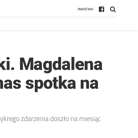
ZNAJDŹ NAS
jki. Magdalena
nas spotka na
zykrego zdarzenia doszło na miesiąc