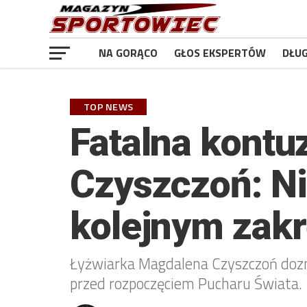
NA GORĄCO
GŁOS EKSPERTÓW
DŁU
TOP NEWS
Fatalna kontuz
Czyszczoń: Ni
kolejnym zakr
Łyżwiarka Magdalena Czyszczoń doznał
przed rozpoczęciem Pucharu Świata.