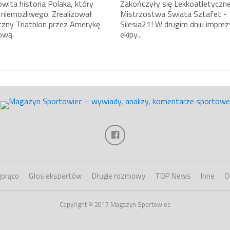
ita historia Polaka, który
Zakończyły się Lekkoatletyczn
 niemożliwego. Zrealizował
Mistrzostwa Świata Sztafet -
czny Triathlon przez Amerykę
Silesia21! W drugim dniu imprez
ową.
ekipy...
gorąco
Głos ekspertów
Długie rozmowy
TOP News
Inne
O
Copyright © 2017 Magazyn Sportowiec