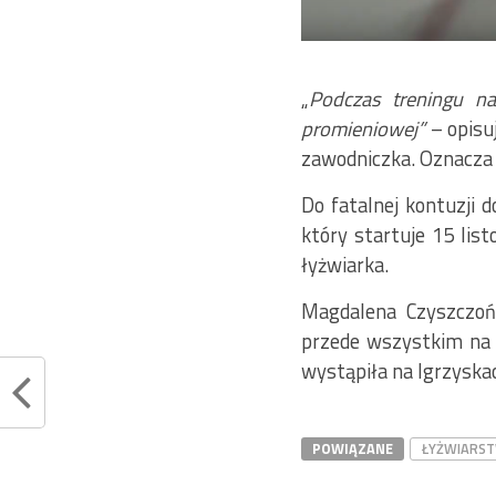
„
Podczas treningu na
promieniowej”
– opisu
zawodniczka. Oznacza t
Do fatalnej kontuzji 
który startuje 15 lis
łyżwiarka.
Magdalena Czyszczoń 
przede wszystkim na 
wystąpiła na Igrzyska
POWIĄZANE
ŁYŻWIARST