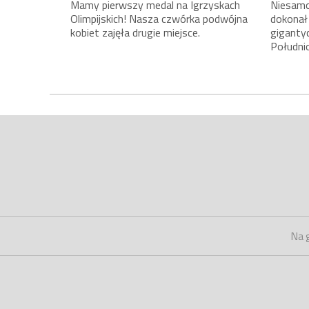
Mamy pierwszy medal na Igrzyskach
Niesamow
Olimpijskich! Nasza czwórka podwójna
dokonał
kobiet zajęła drugie miejsce.
giganty
Południ
Na 