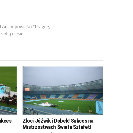
l Autor powieści "Pragnę,
 sobą niesie.
ukces
Złoci Jóźwik i Dobek! Sukces na
Mistrzostwach Świata Sztafet!