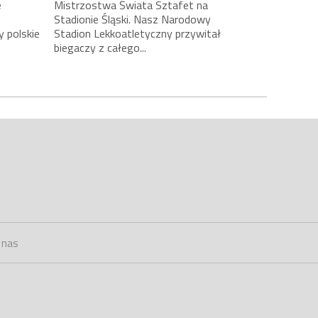
e
Mistrzostwa Świata Sztafet na
Stadionie Śląski. Nasz Narodowy
y polskie
Stadion Lekkoatletyczny przywitał
biegaczy z całego...
 nas