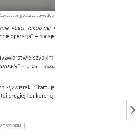
 Czyszczoń podczas zawodów
ie kości łokciowej i
nie operacja” – dodaje
 łyżwiarstwie szybkim,
zdrowia”
– prosi nasza
h łyżwiarek. Startuje
j drugiej konkurencji
IE SZYBKIM