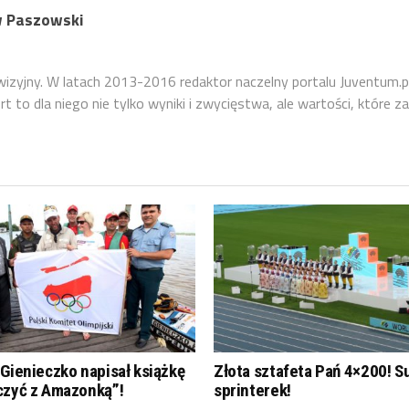
 Paszowski
ewizyjny. W latach 2013-2016 redaktor naczelny portalu Juventum.p
 to dla niego nie tylko wyniki i zwycięstwa, ale wartości, które za
Gienieczko napisał książkę
Złota sztafeta Pań 4×200! S
czyć z Amazonką”!
sprinterek!