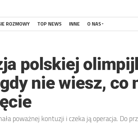
GIE ROZMOWY
TOP NEWS
INNE
O NAS
ja polskiej olimpi
gdy nie wiesz, co 
ęcie
a poważnej kontuzji i czeka ją operacja. Do pr