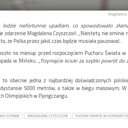
Magdalena
 lodzie niefortunnie upadłam, co spowodowało złaman
je zdarzenie Magdalena Czyszczoń. „Niestety nie ominie m
o, że Polka przez jakiś czas będzie musiała pauzować.
doszło na miesiąc przed rozpoczęciem Pucharu Świata w
topada w Mińsku.
„Trzymajcie kciuki za szybki powrót do 
to obecnie jedna z najbardziej doświadczonych polskic
dystansie 5000 metrów, a także w biegu masowym. W te
ch Olimpijskich w Pjongczangu.
WO SZYBKIE
MAGDALENA CZYSZCZOŃ
PUCHAR ŚWIATA W ŁYŻWIARSTW