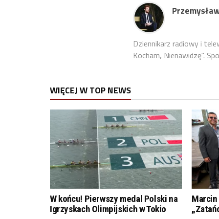
Przemysław
Dziennikarz radiowy i tel
Kocham, Nienawidzę". Sport
WIĘCEJ W TOP NEWS
W końcu! Pierwszy medal Polski na
Marcin 
Igrzyskach Olimpijskich w Tokio
„Zatań