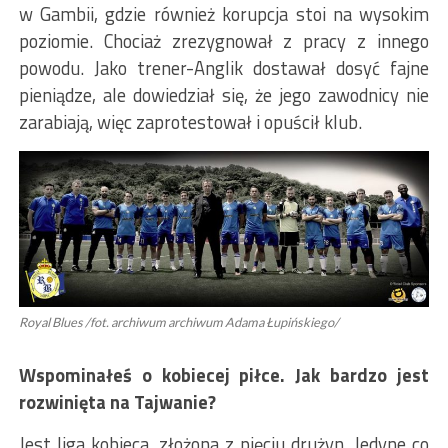
w Gambii, gdzie również korupcja stoi na wysokim
poziomie. Chociaż zrezygnował z pracy z innego
powodu. Jako trener-Anglik dostawał dosyć fajne
pieniądze, ale dowiedział się, że jego zawodnicy nie
zarabiają, więc zaprotestował i opuścił klub.
Royal Blues /fot. archiwum archiwum Adama Łupińskiego/
Wspominałeś o kobiecej piłce. Jak bardzo jest
rozwinięta na Tajwanie?
Jest liga kobieca, złożona z pięciu drużyn. Jedyne co