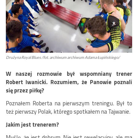
Drużyna Royal Blues /fot. archiwum archiwum Adama Łupińskiego/
W naszej rozmowie b
ył wspomniany
trener
Robert Iwanicki. Rozumiem, że Panowie poznali
się przez piłkę?
Poznałem Roberta na pierwszym treningu. Był to
też pierwszy Polak, którego spotkałem na Tajwanie.
Jakim jest trenerem?
Myślę, że jest dobrym. Nie jest rewelacyjny, ale ma