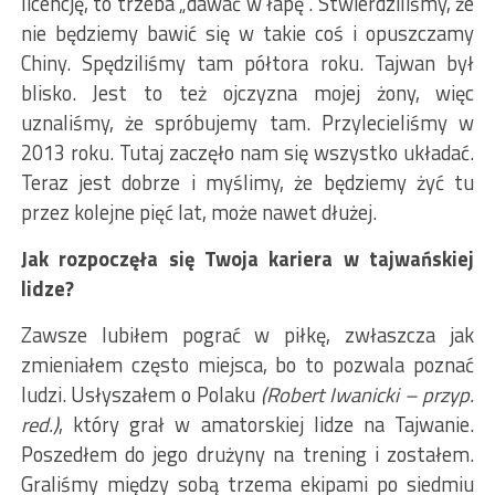
licencję, to trzeba „dawać w łapę”. Stwierdziliśmy, że
nie będziemy bawić się w takie coś i opuszczamy
Chiny. Spędziliśmy tam półtora roku. Tajwan był
blisko. Jest to też ojczyzna mojej żony, więc
uznaliśmy, że spróbujemy tam. Przylecieliśmy w
2013 roku. Tutaj zaczęło nam się wszystko układać.
Teraz jest dobrze i myślimy, że będziemy żyć tu
przez kolejne pięć lat, może nawet dłużej.
Jak rozpoczęła się Twoja kariera w tajwańskiej
lidze?
Zawsze lubiłem pograć w piłkę, zwłaszcza jak
zmieniałem często miejsca, bo to pozwala poznać
ludzi. Usłyszałem o Polaku
(Robert Iwanicki – przyp.
red.)
, który grał w amatorskiej lidze na Tajwanie.
Poszedłem do jego drużyny na trening i zostałem.
Graliśmy między sobą trzema ekipami po siedmiu