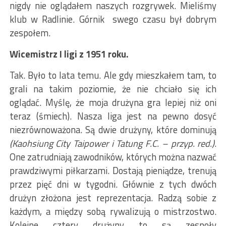
nigdy nie oglądałem naszych rozgrywek. Mieliśmy
klub w Radlinie. Górnik swego czasu był dobrym
zespołem.
Wicemistrz I ligi z 1951 roku.
Tak. Było to lata temu. Ale gdy mieszkałem tam, to
grali na takim poziomie, że nie chciało się ich
oglądać. Myślę, że moja drużyna gra lepiej niż oni
teraz (śmiech). Nasza liga jest na pewno dosyć
niezrównoważona. Są dwie drużyny, które dominują
(Kaohsiung City Taipower i Tatung F.C. – przyp. red.)
.
One zatrudniają zawodników, których można nazwać
prawdziwymi piłkarzami. Dostają pieniądze, trenują
przez pięć dni w tygodni. Głównie z tych dwóch
drużyn złożona jest reprezentacja. Radzą sobie z
każdym, a między sobą rywalizują o mistrzostwo.
Kolejne cztery drużyny to są zespoły