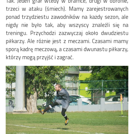
Tak. Jeden grał wtedy w bramce, drugi w obronie,
trzeci w ataku (śmiech). Mamy zarejestrowanych
ponad trzydziestu zawodników na każdy sezon, ale
nigdy nie było tak, aby wszyscy znaleźli się na
treningu. Przychodzi zazwyczaj około dwudziestu
piłkarzy. Ale różnie jest z meczami. Czasami mamy
sporą kadrę meczową, a czasami dwunastu piłkarzy,
którzy mogą przyjść i zagrać.