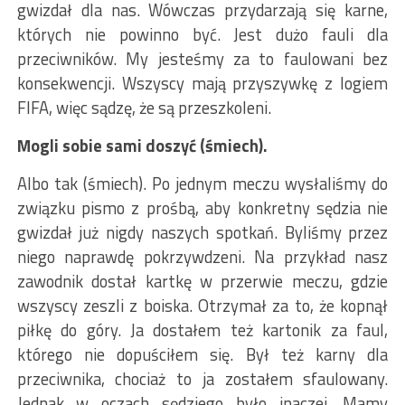
gwizdał dla nas. Wówczas przydarzają się karne,
których nie powinno być. Jest dużo fauli dla
przeciwników. My jesteśmy za to faulowani bez
konsekwencji. Wszyscy mają przyszywkę z logiem
FIFA, więc sądzę, że są przeszkoleni.
Mogli sobie sami doszyć (śmiech).
Albo tak (śmiech). Po jednym meczu wysłaliśmy do
związku pismo z prośbą, aby konkretny sędzia nie
gwizdał już nigdy naszych spotkań. Byliśmy przez
niego naprawdę pokrzywdzeni. Na przykład nasz
zawodnik dostał kartkę w przerwie meczu, gdzie
wszyscy zeszli z boiska. Otrzymał za to, że kopnął
piłkę do góry. Ja dostałem też kartonik za faul,
którego nie dopuściłem się. Był też karny dla
przeciwnika, chociaż to ja zostałem sfaulowany.
Jednak w oczach sędziego było inaczej. Mamy