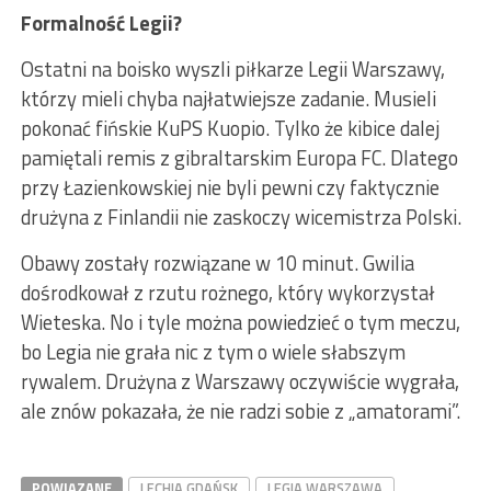
Formalność Legii?
Ostatni na boisko wyszli piłkarze Legii Warszawy,
którzy mieli chyba najłatwiejsze zadanie. Musieli
pokonać fińskie KuPS Kuopio. Tylko że kibice dalej
pamiętali remis z gibraltarskim Europa FC. Dlatego
przy Łazienkowskiej nie byli pewni czy faktycznie
drużyna z Finlandii nie zaskoczy wicemistrza Polski.
Obawy zostały rozwiązane w 10 minut. Gwilia
dośrodkował z rzutu rożnego, który wykorzystał
Wieteska. No i tyle można powiedzieć o tym meczu,
bo Legia nie grała nic z tym o wiele słabszym
rywalem. Drużyna z Warszawy oczywiście wygrała,
ale znów pokazała, że nie radzi sobie z „amatorami”.
POWIĄZANE
LECHIA GDAŃSK
LEGIA WARSZAWA