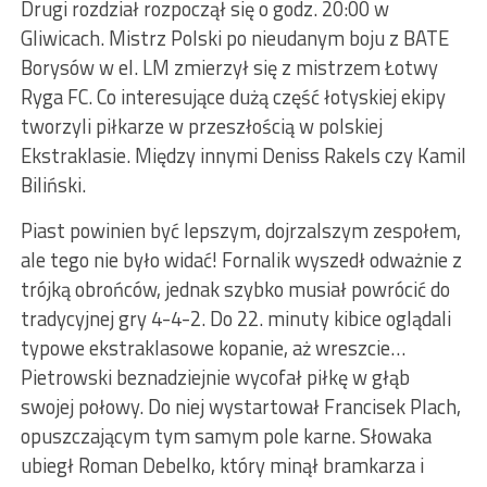
Drugi rozdział rozpoczął się o godz. 20:00 w
Gliwicach. Mistrz Polski po nieudanym boju z BATE
Borysów w el. LM zmierzył się z mistrzem Łotwy
Ryga FC. Co interesujące dużą część łotyskiej ekipy
tworzyli piłkarze w przeszłością w polskiej
Ekstraklasie. Między innymi Deniss Rakels czy Kamil
Biliński.
Piast powinien być lepszym, dojrzalszym zespołem,
ale tego nie było widać! Fornalik wyszedł odważnie z
trójką obrońców, jednak szybko musiał powrócić do
tradycyjnej gry 4-4-2. Do 22. minuty kibice oglądali
typowe ekstraklasowe kopanie, aż wreszcie…
Pietrowski beznadziejnie wycofał piłkę w głąb
swojej połowy. Do niej wystartował Francisek Plach,
opuszczającym tym samym pole karne. Słowaka
ubiegł Roman Debelko, który minął bramkarza i