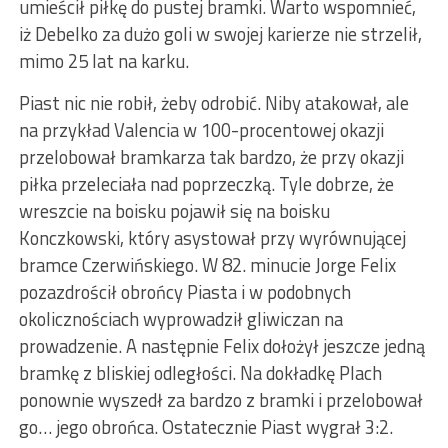
umieścił piłkę do pustej bramki. Warto wspomnieć,
iż Debelko za dużo goli w swojej karierze nie strzelił,
mimo 25 lat na karku.
Piast nic nie robił, żeby odrobić. Niby atakował, ale
na przykład Valencia w 100-procentowej okazji
przelobował bramkarza tak bardzo, że przy okazji
piłka przeleciała nad poprzeczką. Tyle dobrze, że
wreszcie na boisku pojawił się na boisku
Konczkowski, który asystował przy wyrównującej
bramce Czerwińskiego. W 82. minucie Jorge Felix
pozazdrościł obrońcy Piasta i w podobnych
okolicznościach wyprowadził gliwiczan na
prowadzenie. A następnie Felix dołożył jeszcze jedną
bramkę z bliskiej odległości. Na dokładkę Plach
ponownie wyszedł za bardzo z bramki i przelobował
go… jego obrońca. Ostatecznie Piast wygrał 3:2.