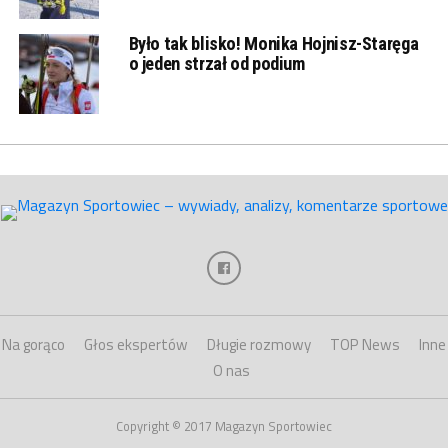
Było tak blisko! Monika Hojnisz-Staręga
o jeden strzał od podium
Na gorąco
Głos ekspertów
Długie rozmowy
TOP News
Inne
O nas
Copyright © 2017 Magazyn Sportowiec