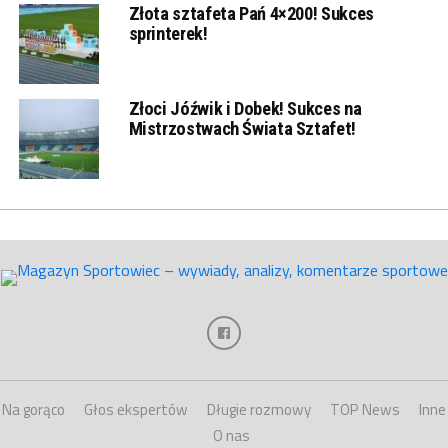
Złota sztafeta Pań 4×200! Sukces
sprinterek!
Złoci Jóźwik i Dobek! Sukces na
Mistrzostwach Świata Sztafet!
Na gorąco
Głos ekspertów
Długie rozmowy
TOP News
Inne
O nas