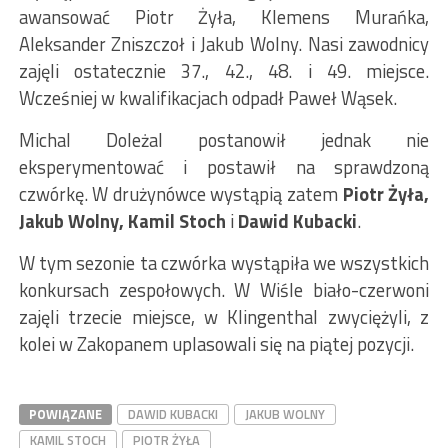
awansować Piotr Żyła, Klemens Murańka,
Aleksander Zniszczoł i Jakub Wolny. Nasi zawodnicy
zajęli ostatecznie 37., 42., 48. i 49. miejsce.
Wcześniej w kwalifikacjach odpadł Paweł Wąsek.
Michal Doleżal postanowił jednak nie
eksperymentować i postawił na sprawdzoną
czwórkę. W drużynówce wystąpią zatem
Piotr Żyła,
Jakub Wolny, Kamil Stoch
i
Dawid Kubacki
.
W tym sezonie ta czwórka wystąpiła we wszystkich
konkursach zespołowych. W Wiśle biało-czerwoni
zajęli trzecie miejsce, w Klingenthal zwyciężyli, z
kolei w Zakopanem uplasowali się na piątej pozycji.
POWIĄZANE
DAWID KUBACKI
JAKUB WOLNY
KAMIL STOCH
PIOTR ŻYŁA