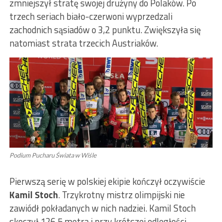
zmniejszył stratę swojej drużyny do Polaków. Po
trzech seriach biało-czerwoni wyprzedzali
zachodnich sąsiadów o 3,2 punktu. Zwiększyła się
natomiast strata trzecich Austriaków.
Podium Pucharu Świata w Wiśle
Pierwszą serię w polskiej ekipie kończył oczywiście
Kamil Stoch
. Trzykrotny mistrz olimpijski nie
zawiódł pokładanych w nich nadziei. Kamil Stoch
skoczył 126,5 metra i przy krótszej odległości