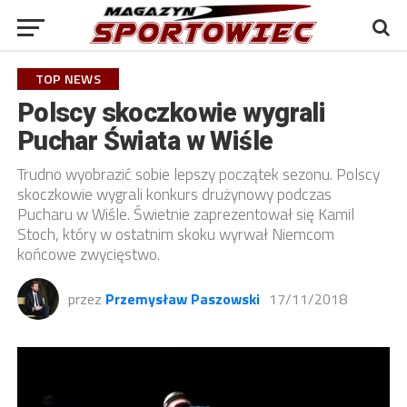
TOP NEWS
Polscy skoczkowie wygrali
Puchar Świata w Wiśle
Trudno wyobrazić sobie lepszy początek sezonu. Polscy
skoczkowie wygrali konkurs drużynowy podczas
Pucharu w Wiśle. Świetnie zaprezentował się Kamil
Stoch, który w ostatnim skoku wyrwał Niemcom
końcowe zwycięstwo.
przez
Przemysław Paszowski
17/11/2018