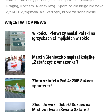
redaktor naczelny portalu Juventum.pl Autor powieści
"Pragnę, Kocham, Nienawidzę". Sport to dla niego nie tylko
wyniki i zwycięstwa, ale wartości, które za sobą niesie.
WIĘCEJ W TOP NEWS
W końcu! Pierwszy medal Polski na
Igrzyskach Olimpijskich w Tokio
Marcin Gienieczko napisał książkę
„Zatańczyć z Amazonką”!
Złota sztafeta Pań 4×200! Sukces
sprinterek!
Złoci Jóźwik i Dobek! Sukces na
Mistrzostwach Świata Sztafet!