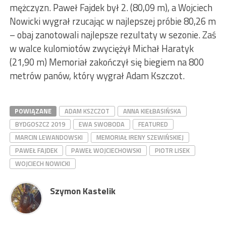
mężczyzn. Paweł Fajdek był 2. (80,09 m), a Wojciech
Nowicki wygrał rzucając w najlepszej próbie 80,26 m
– obaj zanotowali najlepsze rezultaty w sezonie. Zaś
w walce kulomiotów zwyciężył Michał Haratyk
(21,90 m) Memoriał zakończył się biegiem na 800
metrów panów, który wygrał Adam Kszczot.
POWIĄZANE
ADAM KSZCZOT
ANNA KIEŁBASIŃSKA
BYDGOSZCZ 2019
EWA SWOBODA
FEATURED
MARCIN LEWANDOWSKI
MEMORIAŁ IRENY SZEWIŃSKIEJ
PAWEŁ FAJDEK
PAWEŁ WOJCIECHOWSKI
PIOTR LISEK
WOJCIECH NOWICKI
Szymon Kastelik