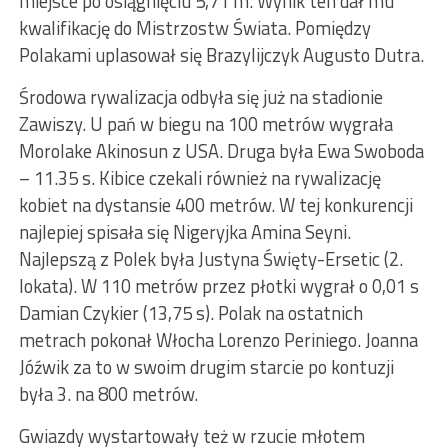
miejsce po osiągnięciu 5,71 m. Wynik ten dał mu
kwalifikację do Mistrzostw Świata. Pomiędzy
Polakami uplasował się Brazylijczyk Augusto Dutra.
Środowa rywalizacja odbyła się już na stadionie
Zawiszy. U pań w biegu na 100 metrów wygrała
Morolake Akinosun z USA. Druga była Ewa Swoboda
– 11.35 s. Kibice czekali również na rywalizację
kobiet na dystansie 400 metrów. W tej konkurencji
najlepiej spisała się Nigeryjka Amina Seyni.
Najlepszą z Polek była Justyna Święty-Ersetic (2.
lokata). W 110 metrów przez płotki wygrał o 0,01 s
Damian Czykier (13,75 s). Polak na ostatnich
metrach pokonał Włocha Lorenzo Periniego. Joanna
Jóźwik za to w swoim drugim starcie po kontuzji
była 3. na 800 metrów.
Gwiazdy wystartowały też w rzucie młotem