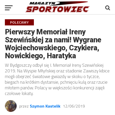
POLECAMY
Pierwszy Memoriał Ireny
Szewińskiej za nami! Wygrane
Wojciechowskiego, Czykiera,
Nowickiego, Haratyka
W Bydgoszczy odbył się I. Memoriał Ireny Szewińskiej
2019. Na Wyspie Młyńskiej oraz stadionie Zawiszy kibice
mogli obejrzeć światowe gwiazdy w skoku o tyczce,
biegach na krótkim dystansie, pchnięciu kulą oraz rzucie
młotem panów. Polacy w większości konkurencji zajęli
czołowe lokaty.
przez
Szymon Kastelik
12/06/2019