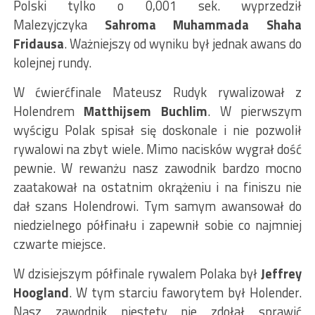
Polski tylko o 0,001 sek. wyprzedził
Malezyjczyka
Sahroma Muhammada Shaha
Fridausa
. Ważniejszy od wyniku był jednak awans do
kolejnej rundy.
W ćwierćfinale Mateusz Rudyk rywalizował z
Holendrem
Matthijsem Buchlim
. W pierwszym
wyścigu Polak spisał się doskonale i nie pozwolił
rywalowi na zbyt wiele. Mimo nacisków wygrał dość
pewnie. W rewanżu nasz zawodnik bardzo mocno
zaatakował na ostatnim okrążeniu i na finiszu nie
dał szans Holendrowi. Tym samym awansował do
niedzielnego półfinału i zapewnił sobie co najmniej
czwarte miejsce.
W dzisiejszym półfinale rywalem Polaka był
Jeffrey
Hoogland
. W tym starciu faworytem był Holender.
Nasz zawodnik niestety nie zdołał sprawić