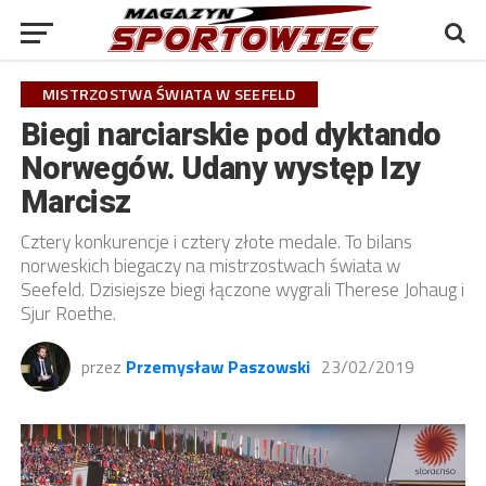
MISTRZOSTWA ŚWIATA W SEEFELD
Biegi narciarskie pod dyktando
Norwegów. Udany występ Izy
Marcisz
Cztery konkurencje i cztery złote medale. To bilans
norweskich biegaczy na mistrzostwach świata w
Seefeld. Dzisiejsze biegi łączone wygrali Therese Johaug i
Sjur Roethe.
przez
Przemysław Paszowski
23/02/2019