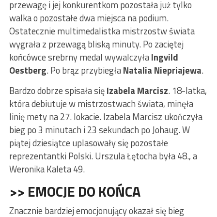
przewagę i jej konkurentkom pozostała już tylko
walka o pozostałe dwa miejsca na podium.
Ostatecznie multimedalistka mistrzostw świata
wygrała z przewagą bliską minuty. Po zaciętej
końcówce srebrny medal wywalczyła
Ingvild
Oestberg
. Po brąz przybiegła
Natalia Niepriajewa
.
Bardzo dobrze spisała się
Izabela Marcisz
. 18-latka,
która debiutuje w mistrzostwach świata, minęła
linię mety na 27. lokacie. Izabela Marcisz ukończyła
bieg po 3 minutach i 23 sekundach po Johaug. W
piątej dziesiątce uplasowały się pozostałe
reprezentantki Polski. Urszula Łętocha była 48., a
Weronika Kaleta 49.
>> EMOCJE DO KOŃCA
Znacznie bardziej emocjonujący okazał się bieg