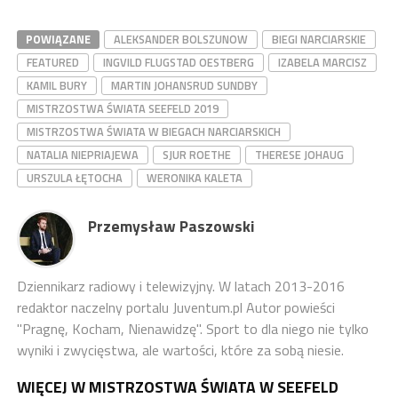
POWIĄZANE
ALEKSANDER BOLSZUNOW
BIEGI NARCIARSKIE
FEATURED
INGVILD FLUGSTAD OESTBERG
IZABELA MARCISZ
KAMIL BURY
MARTIN JOHANSRUD SUNDBY
MISTRZOSTWA ŚWIATA SEEFELD 2019
MISTRZOSTWA ŚWIATA W BIEGACH NARCIARSKICH
NATALIA NIEPRIAJEWA
SJUR ROETHE
THERESE JOHAUG
URSZULA ŁĘTOCHA
WERONIKA KALETA
Przemysław Paszowski
Dziennikarz radiowy i telewizyjny. W latach 2013-2016
redaktor naczelny portalu Juventum.pl Autor powieści
"Pragnę, Kocham, Nienawidzę". Sport to dla niego nie tylko
wyniki i zwycięstwa, ale wartości, które za sobą niesie.
WIĘCEJ W MISTRZOSTWA ŚWIATA W SEEFELD