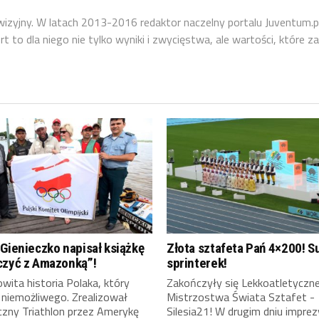
ewizyjny. W latach 2013-2016 redaktor naczelny portalu Juventum.p
 to dla niego nie tylko wyniki i zwycięstwa, ale wartości, które za
Gienieczko napisał książkę
Złota sztafeta Pań 4×200! S
czyć z Amazonką”!
sprinterek!
ita historia Polaka, który
Zakończyły się Lekkoatletyczn
 niemożliwego. Zrealizował
Mistrzostwa Świata Sztafet -
czny Triathlon przez Amerykę
Silesia21! W drugim dniu imprez