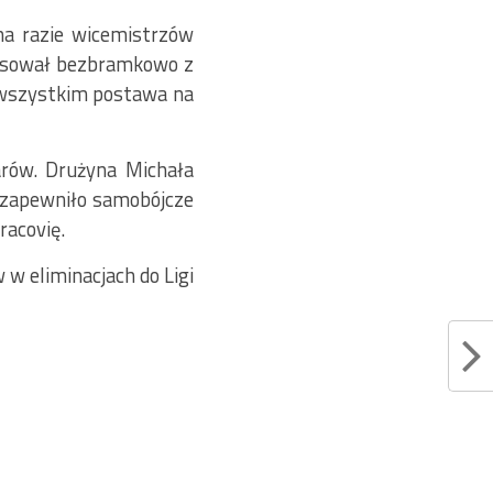
na razie wicemistrzów
misował bezbramkowo z
e wszystkim postawa na
arów. Drużyna Michała
 zapewniło samobójcze
racovię.
w eliminacjach do Ligi