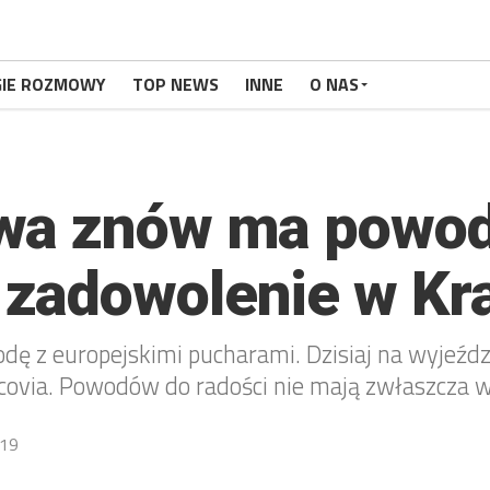
GIE ROZMOWY
TOP NEWS
INNE
O NAS
wa znów ma powod
zadowolenie w Kr
dę z europejskimi pucharami. Dzisiaj na wyjeździe
covia. Powodów do radości nie mają zwłaszcza w 
19