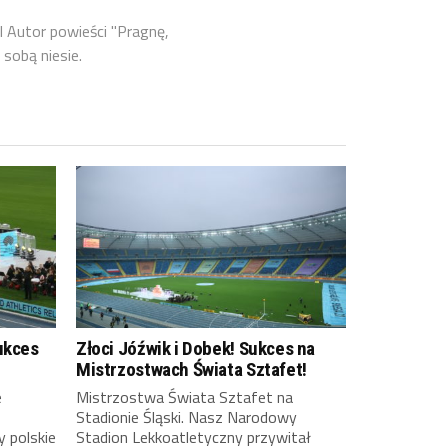
l Autor powieści "Pragnę,
 sobą niesie.
ukces
Złoci Jóźwik i Dobek! Sukces na
Mistrzostwach Świata Sztafet!
e
Mistrzostwa Świata Sztafet na
Stadionie Śląski. Nasz Narodowy
y polskie
Stadion Lekkoatletyczny przywitał