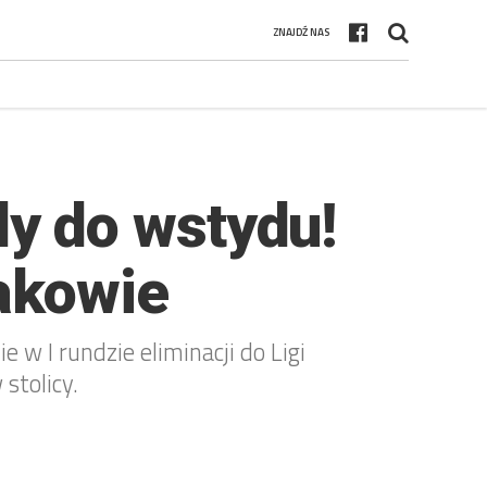
ZNAJDŹ NAS
y do wstydu!
akowie
 w I rundzie eliminacji do Ligi
stolicy.