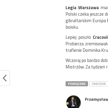
Legia Warszawa
miał
Polski czeka jeszcze
gibraltarskim Europa 
boisku.
Lepiej poszło
Cracovi
Probierza zremisował
trafienie Dominika Kru
Wczoraj po bardzo d
Mistrzów. Za tydzień 
POWIĄZANE
CRACOVIA
Przemysław