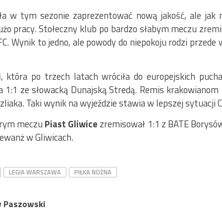
a w tym sezonie zaprezentować nową jakość, ale jak 
 dużo pracy. Stołeczny klub po bardzo słabym meczu zre
FC. Wynik to jedno, ale powody do niepokoju rodzi przed
i
, która po trzech latach wróciła do europejskich puch
a 1:1 ze słowacką Dunajską Stredą. Remis krakowianom
zliaka. Taki wynik na wyjeździe stawia w lepszej sytuacji C
obrym meczu
Piast Gliwice
zremisował 1:1 z BATE Borysów 
rewanż w Gliwicach.
LEGIA WARSZAWA
PIŁKA NOŻNA
 Paszowski