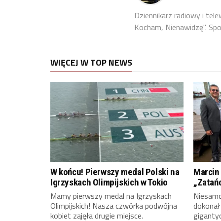
Dziennikarz radiowy i tel
Kocham, Nienawidzę". Sport
WIĘCEJ W TOP NEWS
W końcu! Pierwszy medal Polski na
Marcin 
Igrzyskach Olimpijskich w Tokio
„Zatań
Mamy pierwszy medal na Igrzyskach
Niesamow
Olimpijskich! Nasza czwórka podwójna
dokonał
kobiet zajęła drugie miejsce.
giganty