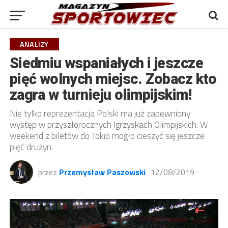
ANALIZY
Siedmiu wspaniałych i jeszcze
pięć wolnych miejsc. Zobacz kto
zagra w turnieju olimpijskim!
Nie tylko reprezentacja Polski ma już zapewniony
występ w przyszłorocznych Igrzyskach Olimpijskich. W
weekend z biletów do Tokio mogło cieszyć się jeszcze
pięć drużyn.
przez
Przemysław Paszowski
12/08/2019