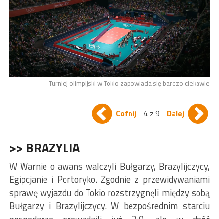
Turniej olimpijski w Tokio zapowiada się bardzo ciekawie
Cofnij
4 z 9
Dalej
>> BRAZYLIA
W Warnie o awans walczyli Bułgarzy, Brazylijczycy,
Egipcjanie i Portoryko. Zgodnie z przewidywaniami
sprawę wyjazdu do Tokio rozstrzygnęli między sobą
Bułgarzy i Brazylijczycy. W bezpośrednim starciu