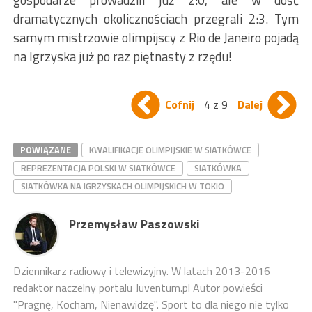
gospodarze prowadzili już 2:0, ale w dość
dramatycznych okolicznościach przegrali 2:3. Tym
samym mistrzowie olimpijscy z Rio de Janeiro pojadą
na Igrzyska już po raz piętnasty z rzędu!
Cofnij
4 z 9
Dalej
POWIĄZANE
KWALIFIKACJE OLIMPIJSKIE W SIATKÓWCE
REPREZENTACJA POLSKI W SIATKÓWCE
SIATKÓWKA
SIATKÓWKA NA IGRZYSKACH OLIMPIJSKICH W TOKIO
Przemysław Paszowski
Dziennikarz radiowy i telewizyjny. W latach 2013-2016
redaktor naczelny portalu Juventum.pl Autor powieści
"Pragnę, Kocham, Nienawidzę". Sport to dla niego nie tylko