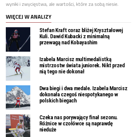
wyniki i zwycięstwa, ale wartości, które za sobą niesie.
WIĘCEJ W ANALIZY
Stefan Kraft coraz bliżej Kryształowej
Kuli. Dawid Kubacki z minimalną
przewagą nad Kobayashim
Izabela Marcisz multimedalistką
mistrzostw świata juniorek. Nikt przed
nią tego nie dokonał
Dwa biegi i dwa medale. Izabela Marcisz
dokonała czegoś niespotykanego w
polskich biegach
Czeka nas porywający finał sezonu.
Różnice w czołówce są naprawdę
nieduże