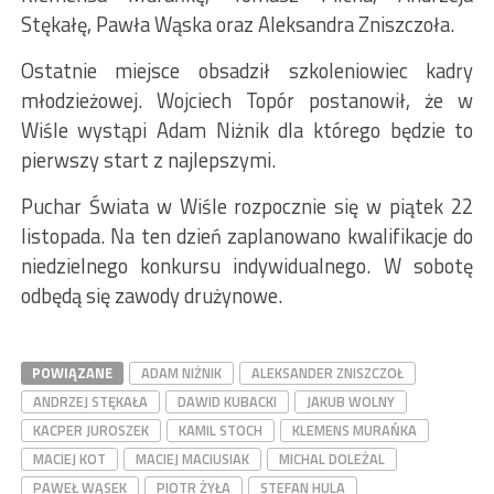
Stękałę, Pawła Wąska oraz Aleksandra Zniszczoła.
Ostatnie miejsce obsadził szkoleniowiec kadry
młodzieżowej. Wojciech Topór postanowił, że w
Wiśle wystąpi Adam Niżnik dla którego będzie to
pierwszy start z najlepszymi.
Puchar Świata w Wiśle rozpocznie się w piątek 22
listopada. Na ten dzień zaplanowano kwalifikacje do
niedzielnego konkursu indywidualnego. W sobotę
odbędą się zawody drużynowe.
POWIĄZANE
ADAM NIŻNIK
ALEKSANDER ZNISZCZOŁ
ANDRZEJ STĘKAŁA
DAWID KUBACKI
JAKUB WOLNY
KACPER JUROSZEK
KAMIL STOCH
KLEMENS MURAŃKA
MACIEJ KOT
MACIEJ MACIUSIAK
MICHAL DOLEŻAL
PAWEŁ WĄSEK
PIOTR ŻYŁA
STEFAN HULA