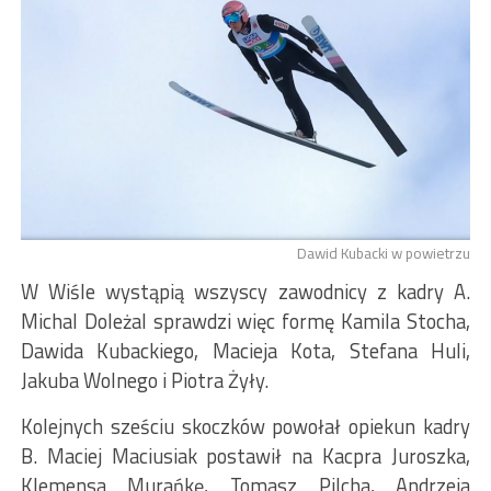
Dawid Kubacki w powietrzu
W Wiśle wystąpią wszyscy zawodnicy z kadry A.
Michal Doleżal sprawdzi więc formę Kamila Stocha,
Dawida Kubackiego, Macieja Kota, Stefana Huli,
Jakuba Wolnego i Piotra Żyły.
Kolejnych sześciu skoczków powołał opiekun kadry
B. Maciej Maciusiak postawił na Kacpra Juroszka,
Klemensa Murańkę, Tomasz Pilcha, Andrzeja