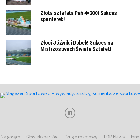
Złota sztafeta Pań 4×200! Sukces
sprinterek!
Złoci Jóźwik i Dobek! Sukces na
Mistrzostwach Świata Sztafet!
Na gorąco
Głos ekspertów
Długie rozmowy
TOP News
Inne