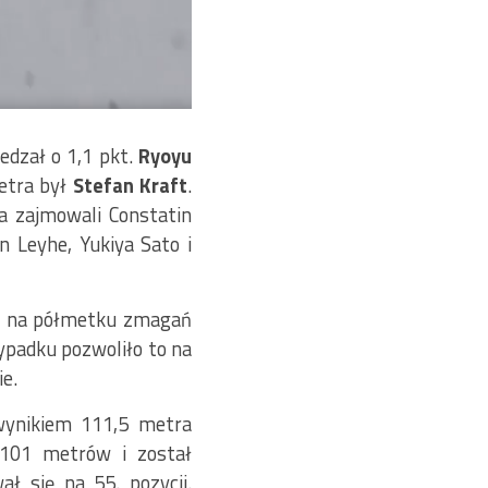
edzał o 1,1 pkt.
Ryoyu
metra był
Stefan Kraft
.
a zajmowali Constatin
n Leyhe, Yukiya Sato i
o na półmetku zmagań
zypadku pozwoliło to na
ie.
ynikiem 111,5 metra
101 metrów i został
ł się na 55. pozycji.