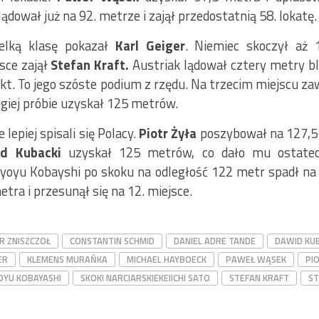
ądował już na 92. metrze i zajął przedostatnią 58. lokatę.
ielką klasę pokazał
Karl Geiger
. Niemiec skoczył aż
sce zajął
Stefan Kraft.
Austriak lądował cztery metry bliż
pkt. To jego szóste podium z rzędu. Na trzecim miejscu z
ugiej próbie uzyskał 125 metrów.
 lepiej spisali się Polacy.
Piotr Żyła
poszybował na 127,5
d Kubacki
uzyskał 125 metrów, co dało mu ostatecz
Ryoyu Kobayshi po skoku na odległość 122 metr spadł na
tra i przesunął się na 12. miejsce.
R ZNISZCZOŁ
CONSTANTIN SCHMID
DANIEL ADRE TANDE
DAWID KU
ER
KLEMENS MURAŃKA
MICHAEL HAYBOECK
PAWEŁ WĄSEK
PI
OYU KOBAYASHI
SKOKI NARCIARSKIEKEIICHI SATO
STEFAN KRAFT
ST