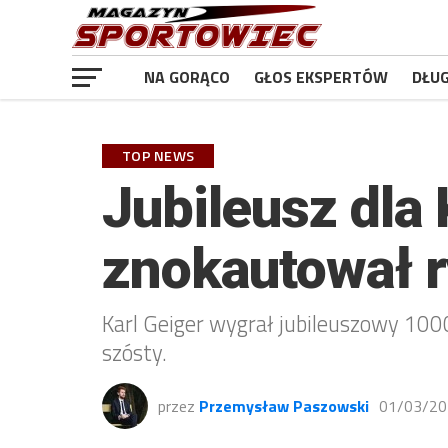
NA GORĄCO
GŁOS EKSPERTÓW
DŁU
TOP NEWS
Jubileusz dla
znokautował r
Karl Geiger wygrał jubileuszowy 1000.
szósty.
przez
Przemysław Paszowski
01/03/20