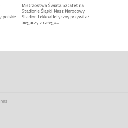
e
Mistrzostwa Świata Sztafet na
Stadionie Śląski. Nasz Narodowy
y polskie
Stadion Lekkoatletyczny przywitał
biegaczy z całego...
 nas