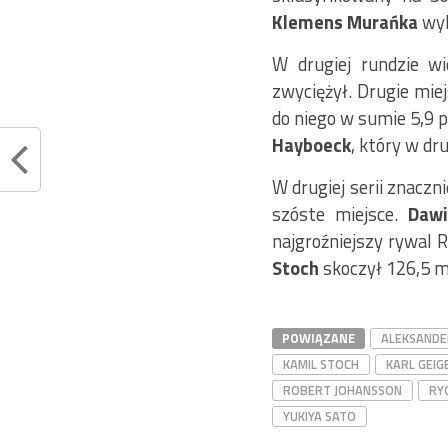
Klemens Murańka
wyl
W drugiej rundzie w
zwyciężył. Drugie miej
do niego w sumie 5,9 
Hayboeck
, który w dr
W drugiej serii znacznie
szóste miejsce.
Dawi
najgroźniejszy rywal 
Stoch
skoczył 126,5 me
POWIĄZANE
ALEKSANDE
KAMIL STOCH
KARL GEIG
ROBERT JOHANSSON
RY
YUKIYA SATO