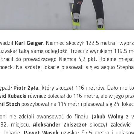
owadził
Karl Geiger
. Niemiec skoczył 122,5 metra i wyprz
 uzyskał taką samą odległość. Trzeci z wynikiem 119,5 
 tracił do prowadzącego Niemca 4,2 pkt. Kolejne miejsc
oeck. Na szóstej lokacie plasowali się ex aequo Stepha
wypadł
Piotr Żyła,
który skoczył 116 metrów. Dało mu t
id Kubacki
również doleciał do 116 metra, ale w jego pr
il Stoch
poszybował na 114 metr i plasował się 24. lokac
woni nie zdołali awansować do finału.
Jakub Wolny
z w
32. miejscu.
Aleksander Zniszczoł
skoczył zaledwie 
. lokacie.
Paweł Wąsek
uzyskał 97,5 metra i uplasowa