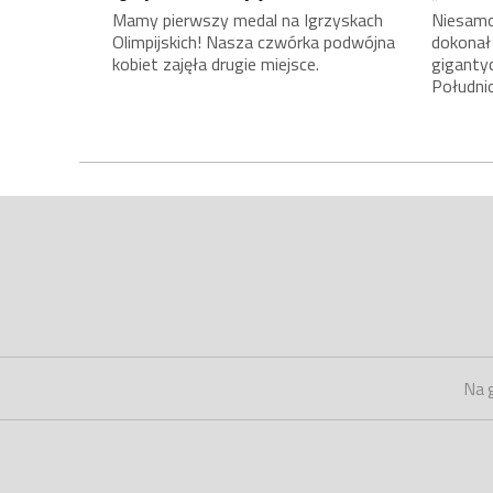
Mamy pierwszy medal na Igrzyskach
Niesamow
Olimpijskich! Nasza czwórka podwójna
dokonał
kobiet zajęła drugie miejsce.
giganty
Południ
Na 