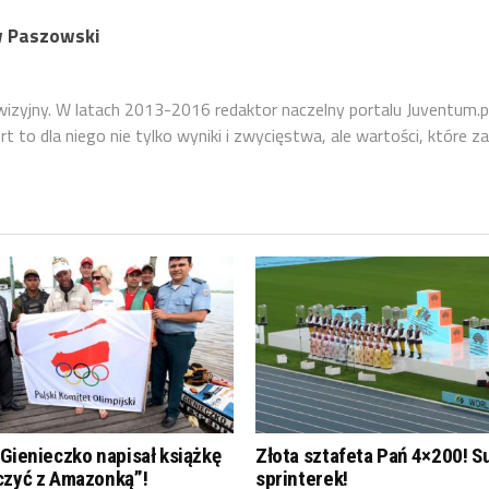
 Paszowski
ewizyjny. W latach 2013-2016 redaktor naczelny portalu Juventum.p
 to dla niego nie tylko wyniki i zwycięstwa, ale wartości, które za
Gienieczko napisał książkę
Złota sztafeta Pań 4×200! S
czyć z Amazonką”!
sprinterek!