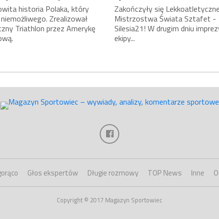
ita historia Polaka, który
Zakończyły się Lekkoatletyczn
 niemożliwego. Zrealizował
Mistrzostwa Świata Sztafet -
czny Triathlon przez Amerykę
Silesia21! W drugim dniu imprez
ową.
ekipy...
gorąco
Głos ekspertów
Długie rozmowy
TOP News
Inne
O
Copyright © 2017 Magazyn Sportowiec