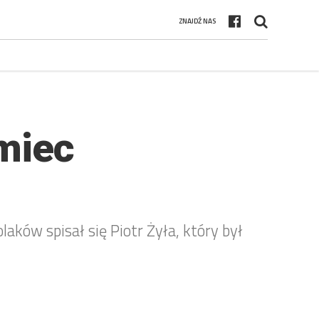
ZNAJDŹ NAS
emiec
aków spisał się Piotr Żyła, który był