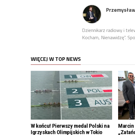
Przemysław
Dziennikarz radiowy i tel
Kocham, Nienawidzę". Sport
WIĘCEJ W TOP NEWS
W końcu! Pierwszy medal Polski na
Marcin 
Igrzyskach Olimpijskich w Tokio
„Zatań