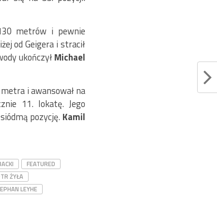
 130 metrów i pewnie
ej od Geigera i stracił
awody ukończył
Michael
 metra i awansował na
nie 11. lokatę. Jego
 siódmą pozycję.
Kamil
BACKI
FEATURED
OTR ŻYŁA
EPHAN LEYHE