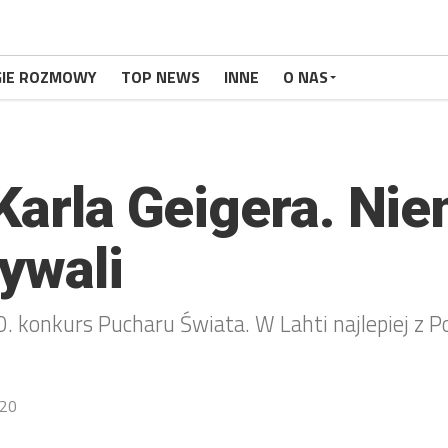
GIE ROZMOWY
TOP NEWS
INNE
O NAS
 Karla Geigera. Ni
ywali
 konkurs Pucharu Świata. W Lahti najlepiej z Pol
20