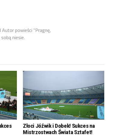
l Autor powieści "Pragnę,
 sobą niesie.
ukces
Złoci Jóźwik i Dobek! Sukces na
Mistrzostwach Świata Sztafet!