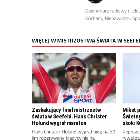
Dziennikarz radiowy i tel
Kocham, Nienawidzę". Sport
WIĘCEJ W MISTRZOSTWA ŚWIATA W SEEFE
Zaskakujący finał mistrzostw
Mikst p
świata w Seefeld. Hans Christer
Świetny
Holund wygrał maraton
skoki 
Hans Christer Holund wygrał bieg na 50
Repreze
km rozgrywany tradycyjnie na
rywaliz