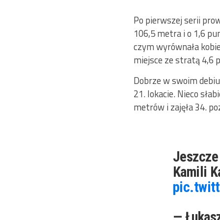
Po pierwszej serii pr
106,5 metra i o 1,6 p
czym wyrównała kobiec
miejsce ze stratą 4,6
Dobrze w swoim debiuc
21. lokacie. Nieco sła
metrów i zajęła 34. po
Jeszcze 
Kamili K
pic.twit
— Łukas