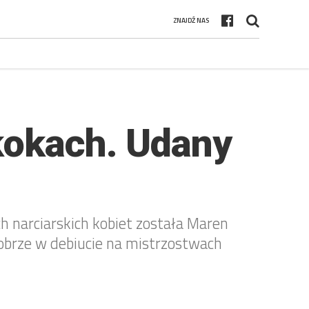
ZNAJDŹ NAS
kokach. Udany
h narciarskich kobiet została Maren
obrze w debiucie na mistrzostwach