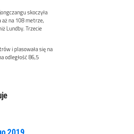
 Pjongczangu skoczyła
 aż na 108 metrze,
iż Lundby. Trzecie
trów i plasowała się na
na odległość 86,5
uje
go 2019