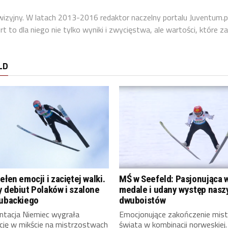
ewizyjny. W latach 2013-2016 redaktor naczelny portalu Juventum.p
 to dla niego nie tylko wyniki i zwycięstwa, ale wartości, które za
LD
ełen emocji i zaciętej walki.
MŚ w Seefeld: Pasjonująca w
 debiut Polaków i szalone
medale i udany występ nasz
Kubackiego
dwuboistów
ntacja Niemiec wygrała
Emocjonujące zakończenie mis
ację w mikście na mistrzostwach
świata w kombinacji norweskiej.