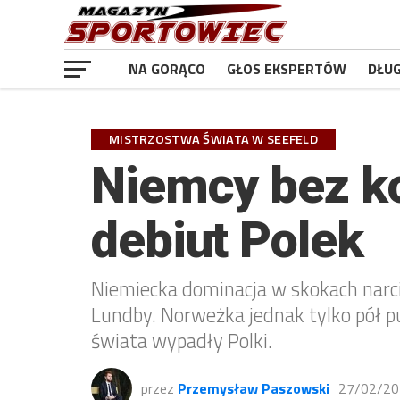
NA GORĄCO
GŁOS EKSPERTÓW
DŁU
MISTRZOSTWA ŚWIATA W SEEFELD
Niemcy bez ko
debiut Polek
Niemiecka dominacja w skokach narci
Lundby. Norweżka jednak tylko pół p
świata wypadły Polki.
przez
Przemysław Paszowski
27/02/20