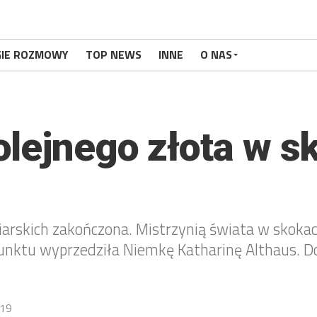
GIE ROZMOWY
TOP NEWS
INNE
O NAS
lejnego złota w s
arskich zakończona. Mistrzynią świata w skokac
unktu wyprzedziła Niemkę Katharinę Althaus. D
19