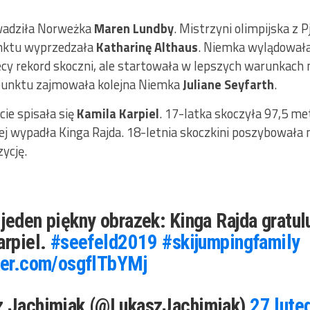
owadziła Norweżka
Maren Lundby
. Mistrzyni olimpijska z
unktu wyprzedzała
Katharinę Althaus
. Niemka wylądowała
y rekord skoczni, ale startowała w lepszych warunkach n
 punktu zajmowała kolejna Niemka
Juliane Seyfarth
.
ie spisała się
Kamila Karpiel
. 17-latka skoczyła 97,5 me
biej wypadła Kinga Rajda. 18-letnia skoczkini poszybowała 
zycję.
jeden piękny obrazek: Kinga Rajda gratul
arpiel.
#seefeld2019
#skijumpingfamily
ter.com/osgflTbYMj
z Jachimiak (@LukaszJachimiak)
27 lute