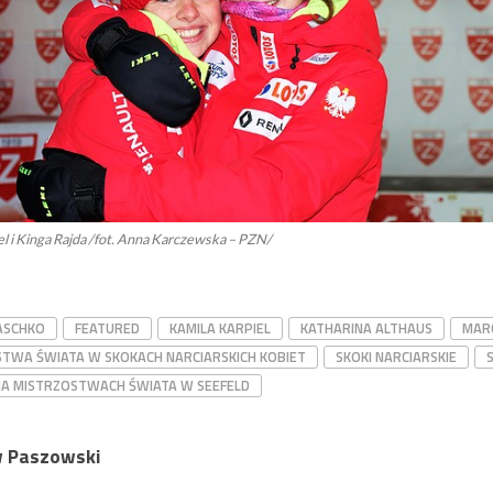
l i Kinga Rajda /fot. Anna Karczewska – PZN/
RASCHKO
FEATURED
KAMILA KARPIEL
KATHARINA ALTHAUS
MAR
TWA ŚWIATA W SKOKACH NARCIARSKICH KOBIET
SKOKI NARCIARSKIE
 NA MISTRZOSTWACH ŚWIATA W SEEFELD
 Paszowski