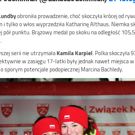
Lundby
obroniła prowadzenie, choć skoczyła krócej od ry
 i tylko o włos wyprzedziła Katharinę Althaus. Niemka 
 jej pół punktu. Brązowy medal po skoku na odległość 105
.
wszej serii nie utrzymała
Kamila Karpiel
. Polka skoczyła 9
iektywnie w zasięgu 17-latki były jednak nawet miejsca w 
y o sporym potencjale podopiecznej Marcina Bachledy.