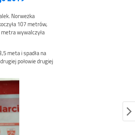
walek. Norweżka
skoczyła 107 metrów,
,5 metra wywalczyła
3,5 meta i spadła na
drugiej połowie drugiej