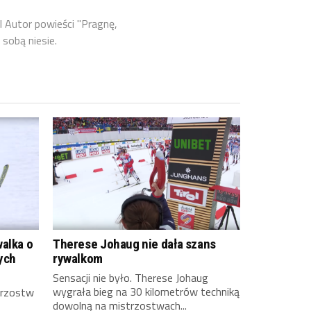
l Autor powieści "Pragnę,
 sobą niesie.
alka o
Therese Johaug nie dała szans
ych
rywalkom
Sensacji nie było. Therese Johaug
wygrała bieg na 30 kilometrów techniką
trzostw
dowolną na mistrzostwach...