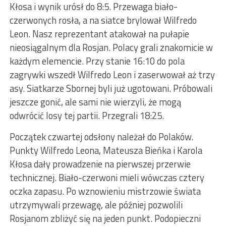
Kłosa i wynik urósł do 8:5. Przewaga biało-
czerwonych rosła, a na siatce brylował Wilfredo
Leon. Nasz reprezentant atakował na pułapie
nieosiągalnym dla Rosjan. Polacy grali znakomicie w
każdym elemencie. Przy stanie 16:10 do pola
zagrywki wszedł Wilfredo Leon i zaserwował aż trzy
asy. Siatkarze Sbornej byli już ugotowani. Próbowali
jeszcze gonić, ale sami nie wierzyli, że mogą
odwrócić losy tej partii. Przegrali 18:25.
Początek czwartej odsłony należał do Polaków.
Punkty Wilfredo Leona, Mateusza Bieńka i Karola
Kłosa dały prowadzenie na pierwszej przerwie
technicznej. Biało-czerwoni mieli wówczas cztery
oczka zapasu. Po wznowieniu mistrzowie świata
utrzymywali przewagę, ale później pozwolili
Rosjanom zbliżyć się na jeden punkt. Podopieczni