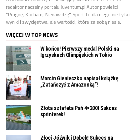
redaktor naczelny portalu Juventum.pl Autor powieści
"Pragnę, Kocham, Nienawidzę". Sport to dla niego nie tylko
wyniki i zwycięstwa, ale wartości, które za sobą niesie.
WIĘCEJ W TOP NEWS
W końcu! Pierwszy medal Polski na
Igrzyskach Olimpijskich w Tokio
Marcin Gienieczko napisał książkę
„Zatańczyć z Amazonką”!
Złota sztafeta Pań 4×200! Sukces
sprinterek!
Złoci Jóźwik i Dobek! Sukces na