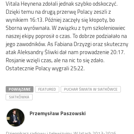
Vitala Heynena zdołali jednak szybko odskoczyć.
Dzięki temu na drugą przerwę Polacy zeszli z
wynikiem 16:13. Później zaczęły się kłopoty, bo
Sborna wyrównała. W związku z tym szkoleniowiec
naszej ekipy poprosił o czas. To dobrze podziałało na
jego zawodników. As Fabiana Drzyzgi oraz skuteczny
atak Aleksandry Śliwki dał nam prowadzenie 20:17.
Rosjanie wzięli czas, ale na nic to się zdało.
Ostatecznie Polacy wygrali 25:22.
POWIĄZANE
FEATURED
PUCHAR ŚWIATA W SIATKÓWCE
SIATKÓWKA
Przemysław Paszowski
Dziennikarz radiowy i telewizyjny. W latach 2013-2016