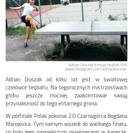
Adrian Duszak trenuje teqball /fot.
www.instagram.com/adrianduszak/
Adrian Duszak od kilku lat jest w światowej
czołówce teqballu. Na tegorocznych mistrzostwach
globu jeszcze mocniej zaakcentował swoją
przynależność do tego elitarnego grona.
W półfinale Polak pokonał 2:0 Czarnogórca Bogdana
Marojevica. Tym samym wszedł do wielkiego finału,
co było jego największym osiągnięciem w karierze.