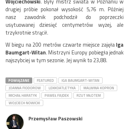
Wojciechowski
. Były mistrz świata w Poznaniu w
drugiej próbie pokonał wysokość 5,76 m. Później
nasz zawodnik podchodził do poprzeczki
usytuowanej dziesięć centymetrów wyżej, ale
trzykrotnie strącił.
W biegu na 200 metrów czwarte miejsce zajęła
Iga
Baumgart-Witan
. Mistrzyni Europy pobiegła jednak
najszybciej w tym sezonie. Jej wynik to 23,88.
POWIĄZANE
FEATURED
IGA BAUMGART-WITAN
JOANNA FIODOROW
LEKKOATLETYKA
MALWINA KOPRON
MICHAŁ HARATYK
PAWEŁ FAJDEK
RZUT MŁOTEM
WOJCIECH NOWICKI
Przemysław Paszowski