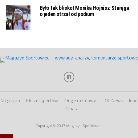
Było tak blisko! Monika Hojnisz-Staręga
o jeden strzał od podium
Na gorąco
Głos ekspertów
Długie rozmowy
TOP News
Inne
O nas
Copyright © 2017 Magazyn Sportowiec