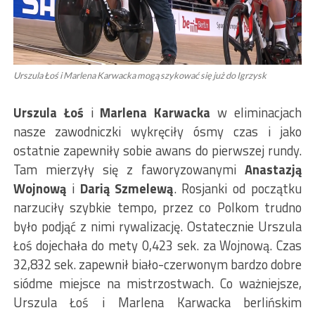
Urszula Łoś i Marlena Karwacka mogą szykować się już do Igrzysk
Urszula Łoś
i
Marlena Karwacka
w eliminacjach
nasze zawodniczki wykręciły ósmy czas i jako
ostatnie zapewniły sobie awans do pierwszej rundy.
Tam mierzyły się z faworyzowanymi
Anastazją
Wojnową
i
Darią Szmelewą
. Rosjanki od początku
narzuciły szybkie tempo, przez co Polkom trudno
było podjąć z nimi rywalizację. Ostatecznie Urszula
Łoś dojechała do mety 0,423 sek. za Wojnową. Czas
32,832 sek. zapewnił biało-czerwonym bardzo dobre
siódme miejsce na mistrzostwach. Co ważniejsze,
Urszula Łoś i Marlena Karwacka berlińskim