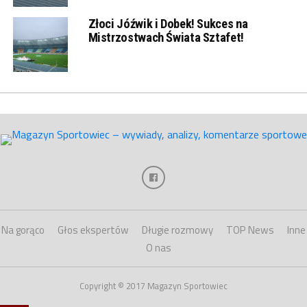
Złoci Jóźwik i Dobek! Sukces na
Mistrzostwach Świata Sztafet!
Na gorąco
Głos ekspertów
Długie rozmowy
TOP News
Inne
O nas
Copyright © 2017 Magazyn Sportowiec