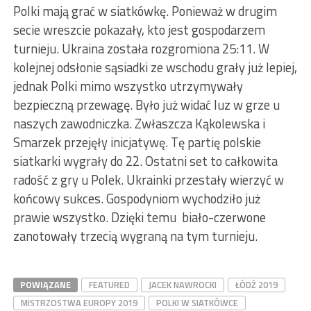
Polki mają grać w siatkówkę. Ponieważ w drugim
secie wreszcie pokazały, kto jest gospodarzem
turnieju. Ukraina została rozgromiona 25:11. W
kolejnej odsłonie sąsiadki ze wschodu grały już lepiej,
jednak Polki mimo wszystko utrzymywały
bezpieczną przewagę. Było już widać luz w grze u
naszych zawodniczka. Zwłaszcza Kąkolewska i
Smarzek przejęły inicjatywę. Tę partię polskie
siatkarki wygrały do 22. Ostatni set to całkowita
radość z gry u Polek. Ukrainki przestały wierzyć w
końcowy sukces. Gospodyniom wychodziło już
prawie wszystko. Dzięki temu biało-czerwone
zanotowały trzecią wygraną na tym turnieju.
POWIĄZANE
FEATURED
JACEK NAWROCKI
ŁÓDŹ 2019
MISTRZOSTWA EUROPY 2019
POLKI W SIATKÓWCE