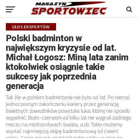
GŁOS EKSPERTÓW
Polski badminton w
największym kryzysie od lat.
Michał Łogosz: Miną lata zanim
ktokolwiek osiągnie takie
sukcesy jak poprzednia
generacja
Tak źle w polskim badmintonie nie było od lat. Po niemal
jednoczesnym zakończeniu kariery przez generację
świetnych zawodników powstała luka, której nie sposób
wypełnić. Biało-czerwoni od kilku lat nie wygrali żadnego
meczu na mistrzostwach świata, a do Tokio możemy
wysłać najmniejszą ekipę badmintonową od ćwierć
wieku. Czarę goryczy przelał bardzo słaby występ na