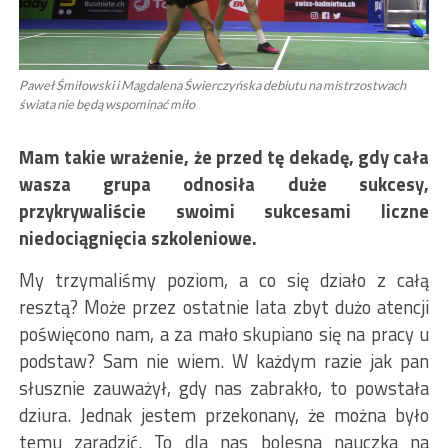
Paweł Śmiłowski i Magdalena Świerczyńska debiutu na mistrzostwach
świata nie będą wspominać miło
Mam takie wrażenie, że przed tę dekadę, gdy cała
wasza grupa odnosiła duże sukcesy,
przykrywaliście swoimi sukcesami liczne
niedociągnięcia szkoleniowe.
My trzymaliśmy poziom, a co się działo z całą
resztą? Może przez ostatnie lata zbyt dużo atencji
poświęcono nam, a za mało skupiano się na pracy u
podstaw? Sam nie wiem. W każdym razie jak pan
słusznie zauważył, gdy nas zabrakło, to powstała
dziura. Jednak jestem przekonany, że można było
temu zaradzić. To dla nas bolesna nauczka na