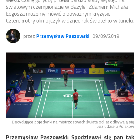
światowym czempionacie w Bazylei. Zdaniem Michała
Łogosza możemy mówić o poważnym kryzysie.
Czterokrotny olimpijczyk widzi jednak światełko w tunelu.
przez
Przemysław Paszowski
09/09/2019
Decydujące pojedynki na mistrzostwach świata od lat odbywają się
bez udziału Polaków
Przemysław Paszowski: Spodziewał się pan tak