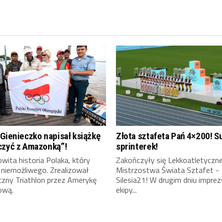
Gienieczko napisał książkę
Złota sztafeta Pań 4×200! S
czyć z Amazonką”!
sprinterek!
ita historia Polaka, który
Zakończyły się Lekkoatletyczn
 niemożliwego. Zrealizował
Mistrzostwa Świata Sztafet -
czny Triathlon przez Amerykę
Silesia21! W drugim dniu imprez
ową.
ekipy...