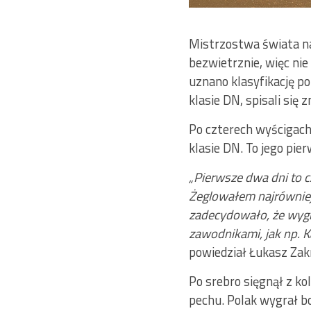
Mistrzostwa świata na
bezwietrznie, więc nie
uznano klasyfikację po
klasie DN, spisali się 
Po czterech wyścigach
klasie DN. To jego pie
„Pierwsze dwa dni to c
Żeglowałem najrówniej,
zadecydowało, że wygr
zawodnikami, jak np. K
powiedział Łukasz Zak
Po srebro sięgnął z ko
pechu. Polak wygrał b