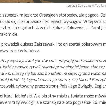
Łukasz Zakrzewski /fot. f
 szwedzkim jeziorze Orsasjoen storpedowała pogoda. Dzis
 udało się przeprowadzić kolejnych wyścigów. W tej sytuac
 czterech regatach. A w nich Łukasz Zakrzewski i Karol Ja
znakomicie.
 prowadził Łukasz Zakrzewski i to on został bojerowym 
rwszy tytuł w karierze.
ztery wyścigi, a kolejne dwa dni upłynęły pod znakiem ocze
 każdy z moich rywali zaliczył przynajmniej jeden słabszy 
ałem. Cieszę się bardzo, bo udało mi się wygrać z wielom
arol Jabłoński, legenda naszego sportu, czy Michał Burczyń
rzewski, cytowany przez stronę Polskiego Związku Żeglar
lei Karol Jabłoński. Wielokrotny mistrz świata może mówi
owiem trzy wyścigi, ale szansę na złoto pogrzebał 26. m