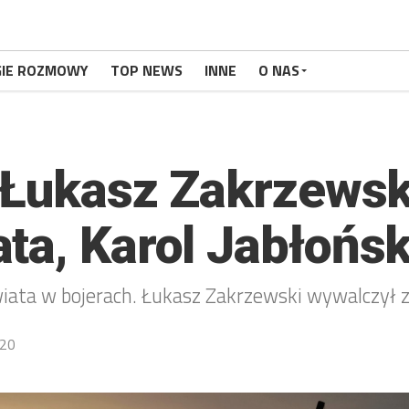
GIE ROZMOWY
TOP NEWS
INNE
O NAS
! Łukasz Zakrzews
ta, Karol Jabłońs
ata w bojerach. Łukasz Zakrzewski wywalczył zło
20