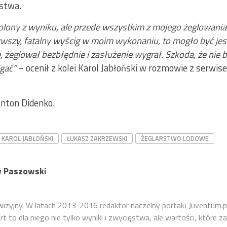
ostwa.
lony z wyniku, ale przede wszystkim z mojego żeglowania
erwszy, fatalny wyścig w moim wykonaniu, to mogło być jeszc
 żeglował bezbłędnie i zasłużenie wygrał. Szkoda, że nie 
igać”
– ocenił z kolei Karol Jabłoński w rozmowie z serwi
Anton Didenko.
KAROL JABŁOŃSKI
ŁUKASZ ZAKRZEWSKI
ŻEGLARSTWO LODOWE
 Paszowski
ewizyjny. W latach 2013-2016 redaktor naczelny portalu Juventum.p
 to dla niego nie tylko wyniki i zwycięstwa, ale wartości, które za