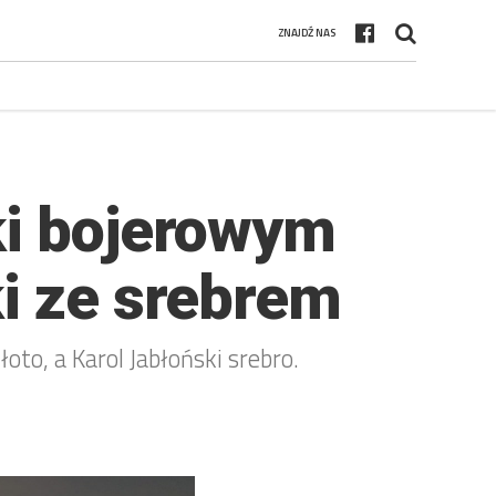
ZNAJDŹ NAS
ki bojerowym
ki ze srebrem
to, a Karol Jabłoński srebro.