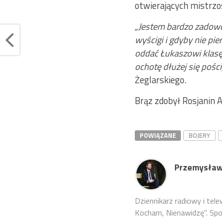
otwierających mistrz
„Jestem bardzo zadowo
wyścigi i gdyby nie pi
oddać Łukaszowi klasę,
ochotę dłużej się pośc
Żeglarskiego.
Brąz zdobył Rosjanin 
POWIĄZANE
BOJERY
Przemysław
Dziennikarz radiowy i tel
Kocham, Nienawidzę". Sport