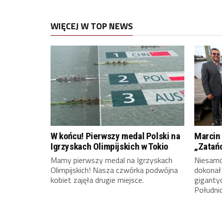
WIĘCEJ W TOP NEWS
W końcu! Pierwszy medal Polski na
Marcin 
Igrzyskach Olimpijskich w Tokio
„Zatań
Mamy pierwszy medal na Igrzyskach
Niesamow
Olimpijskich! Nasza czwórka podwójna
dokonał
kobiet zajęła drugie miejsce.
giganty
Południ