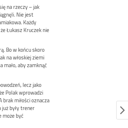
ię na rzeczy – jak
gnęli. Nie jest
damiakowa. Każdy
że Łukasz Kruczek nie
rą. Bo w końcu skoro
lak na włoskiej ziemi
a mało, aby zamknąć
owodzeń, lecz jako
, że Polak wprowadzi
 A brak miłości oznacza
 już były trener
e może być