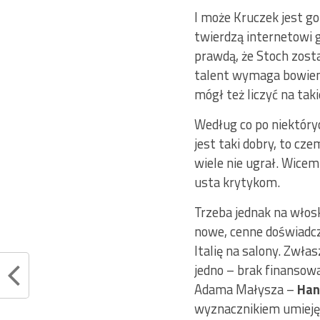
I może Kruczek jest go
twierdzą internetowi g
prawdą, że Stoch zos
talent wymaga bowiem 
mógł też liczyć na taki
Według co po niektóry
jest taki dobry, to cz
wiele nie ugrał. Wice
usta krytykom.
Trzeba jednak na włos
nowe, cenne doświadcze
Italię na salony. Zwła
jedno – brak finansowa
Adama Małysza –
Han
wyznacznikiem umiejęt