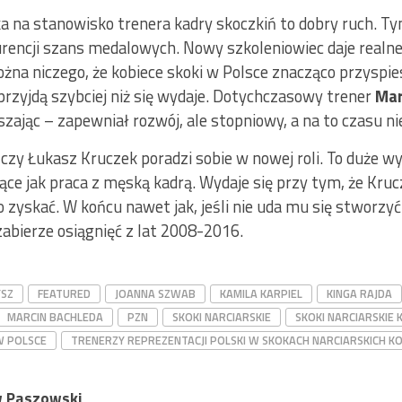
 na stanowisko trenera kadry skoczkiń to dobry ruch. Ty
rencji szans medalowych. Nowy szkoleniowiec daje realne 
a niczego, że kobiece skoki w Polsce znacząco przyspiesz
przyjdą szybciej niż się wydaje. Dotychczasowy trener
Mar
zając – zapewniał rozwój, ale stopniowy, a na to czasu ni
 czy Łukasz Kruczek poradzi sobie w nowej roli. To duże 
jące jak praca z męską kadrą. Wydaje się przy tym, że Kr
 zyskać. W końcu nawet jak, jeśli nie uda mu się stworzy
zabierze osiągnięć z lat 2008-2016.
YSZ
FEATURED
JOANNA SZWAB
KAMILA KARPIEL
KINGA RAJDA
MARCIN BACHLEDA
PZN
SKOKI NARCIARSKIE
SKOKI NARCIARSKIE 
W POLSCE
TRENERZY REPREZENTACJI POLSKI W SKOKACH NARCIARSKICH K
 Paszowski