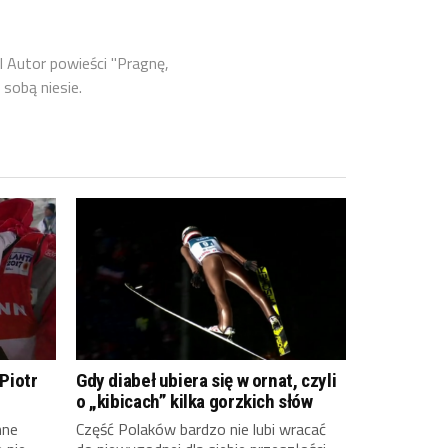
l Autor powieści "Pragnę,
 sobą niesie.
 Piotr
Gdy diabeł ubiera się w ornat, czyli
o „kibicach” kilka gorzkich słów
nne
Część Polaków bardzo nie lubi wracać