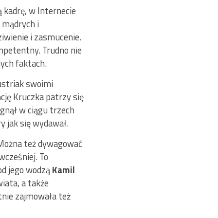
 kadrę, w Internecie
 mądrych i
iwienie i zasmucenie.
mpetentny. Trudno nie
ych faktach.
ustriak swoimi
cję Kruczka patrzy się
ągnął w ciągu trzech
ry jak się wydawał.
w. Można też dywagować
wcześniej. To
od jego wodzą
Kamil
iata, a także
tnie zajmowała też