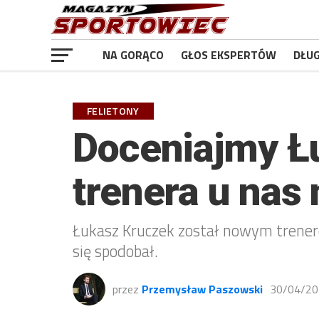
NA GORĄCO
GŁOS EKSPERTÓW
DŁU
FELIETONY
Doceniajmy Ł
trenera u nas
Łukasz Kruczek został nowym trenere
się spodobał.
przez
Przemysław Paszowski
30/04/20