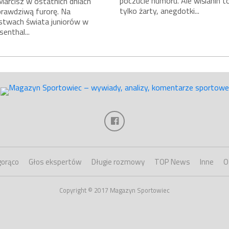
poczucie humoru. Ale wiślanin to
Marcisz w ostatnich dniach
tylko żarty, anegdotki...
prawdziwą furorę. Na
stwach świata juniorów w
enthal...
gorąco
Głos ekspertów
Długie rozmowy
TOP News
Inne
O
Copyright © 2017 Magazyn Sportowiec