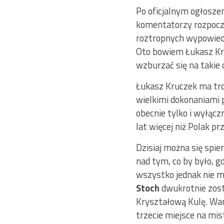
Po oficjalnym ogłoszen
komentatorzy rozpoczęl
roztropnych wypowiedz
Oto bowiem Łukasz Kruc
wzburzać się na takie 
Łukasz Kruczek ma tro
wielkimi dokonaniami 
obecnie tylko i wyłąc
lat więcej niż Polak pr
Dzisiaj można się spie
nad tym, co by było, g
wszystko jednak nie 
Stoch
dwukrotnie zost
Kryształową Kulę. War
trzecie miejsce na mi