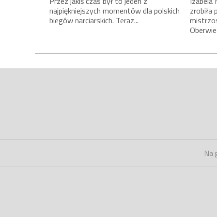
Przez jakiś czas był to jeden z
Izabela 
najpiękniejszych momentów dla polskich
zrobiła 
biegów narciarskich. Teraz...
mistrzo
Oberwies
Na 