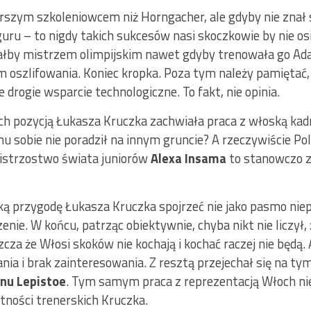
rszym szkoleniowcem niż Horngacher, ale gdyby nie znał s
uru – to nigdy takich sukcesów nasi skoczkowie by nie osią
tałby mistrzem olimpijskim nawet gdyby trenowała go A
oszlifowania. Koniec kropka. Poza tym należy pamiętać, 
e drogie wsparcie technologiczne. To fakt, nie opinia.
ch pozycją Łukasza Kruczka zachwiała praca z włoską kad
emu sobie nie poradził na innym gruncie? A rzeczywiście Po
mistrzostwo świata juniorów
Alexa Insama
to stanowczo z
ką przygodę Łukasza Kruczka spojrzeć nie jako pasmo niep
nie. W końcu, patrząc obiektywnie, chyba nikt nie liczył
szcza że Włosi skoków nie kochają i kochać raczej nie będą.
nia i brak zainteresowania. Z resztą przejechał się na tym
nu Lepistoe
. Tym samym praca z reprezentacją Włoch ni
ności trenerskich Kruczka.