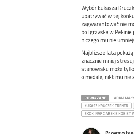
Wybór Łukasza Kruczka
upatrywać w tej konku
zagwarantować nie możn
bo Igrzyska w Pekinie 
niczego mu nie umniejs
Najbliższe lata pokażą
znacznie mniej stresu
stanowisku może tylko
o medale, nikt mu nie 
POWIĄZANE
ADAM MAŁ
ŁUKASZ KRUCZEK TRENER
SKOKI NARCIARSKIE KOBIET 
Przemysław