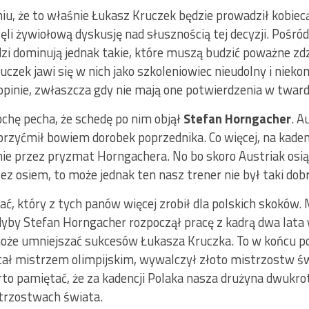
iu, że to właśnie Łukasz Kruczek będzie prowadził kobiecą
i żywiołową dyskusję nad słusznością tej decyzji. Pośród
i dominują jednak takie, które muszą budzić poważne zdz
zek jawi się w nich jako szkoleniowiec nieudolny i nieko
opinie, zwłaszcza gdy nie mają one potwierdzenia w tward
chę pecha, że schedę po nim objął
Stefan Horngacher
. A
przyćmił bowiem dorobek poprzednika. Co więcej, na kaden
znie przez pryzmat Horngachera. No bo skoro Austriak osi
zez osiem, to może jednak ten nasz trener nie był taki dob
rać, który z tych panów więcej zrobił dla polskich skokó
dyby Stefan Horngacher rozpoczął pracę z kadrą dwa lata 
może umniejszać sukcesów Łukasza Kruczka. To w końcu p
ał mistrzem olimpijskim, wywalczył złoto mistrzostw św
to pamiętać, że za kadencji Polaka nasza drużyna dwukro
strzostwach świata.