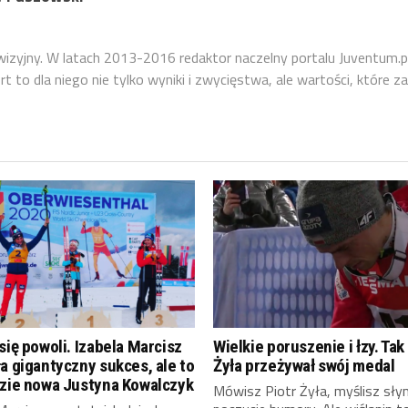
ewizyjny. W latach 2013-2016 redaktor naczelny portalu Juventum.p
 to dla niego nie tylko wyniki i zwycięstwa, ale wartości, które za
się powoli. Izabela Marcisz
Wielkie poruszenie i łzy. Tak
a gigantyczny sukces, ale to
Żyła przeżywał swój medal
dzie nowa Justyna Kowalczyk
Mówisz Piotr Żyła, myślisz sły