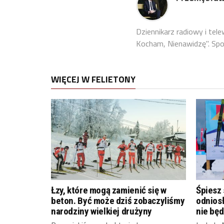
Dziennikarz radiowy i tel
Kocham, Nienawidzę". Sport
WIĘCEJ W FELIETONY
Łzy, które mogą zamienić się w
Śpiesz 
beton. Być może dziś zobaczyliśmy
odniosł
narodziny wielkiej drużyny
nie bę