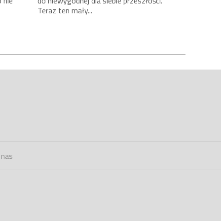
 nie
do niewygodnej dla siebie przeszłości.
Teraz ten mały...
 nas