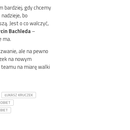
m bardziej, gdy chcemy
nadzieje, bo
ą. Jest o co walczyć,
cin Bachleda
–
e ma.
wyzwanie, ale na pewno
uczek na nowym
ć teamu na miarę walki
ŁUKASZ KRUCZEK
KOBIET
OBIET