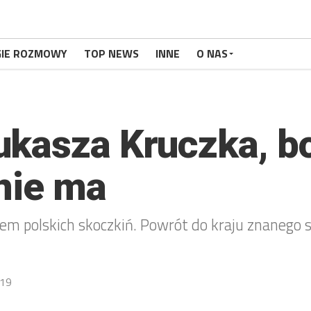
GIE ROZMOWY
TOP NEWS
INNE
O NAS
ukasza Kruczka, b
 nie ma
m polskich skoczkiń. Powrót do kraju znanego 
19