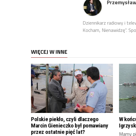
Przemysław
Dziennikarz radiowy i tel
Kocham, Nienawidzę". Sport
WIĘCEJ W INNE
Polskie piekło, czyli dlaczego
W końcu
Marcin Gienieczko był pomawiany
Igrzysk
przez ostatnie pięć lat?
Mamy pi