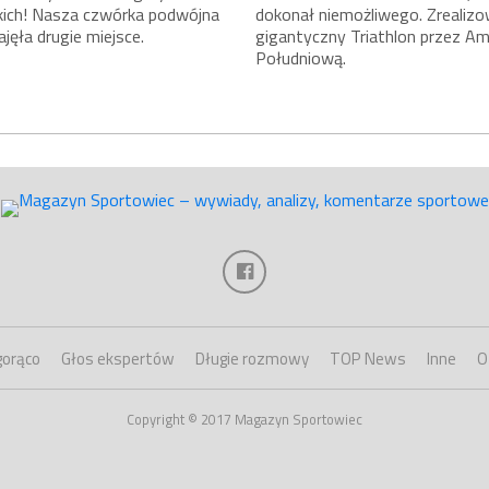
skich! Nasza czwórka podwójna
dokonał niemożliwego. Zrealizo
ajęła drugie miejsce.
gigantyczny Triathlon przez A
Południową.
gorąco
Głos ekspertów
Długie rozmowy
TOP News
Inne
O
Copyright © 2017 Magazyn Sportowiec