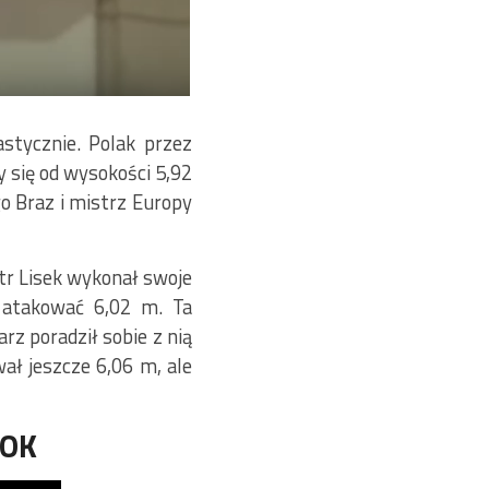
stycznie. Polak przez
 się od wysokości 5,92
go Braz i mistrz Europy
otr Lisek wykonał swoje
ł atakować 6,02 m. Ta
rz poradził sobie z nią
ał jeszcze 6,06 m, ale
KOK