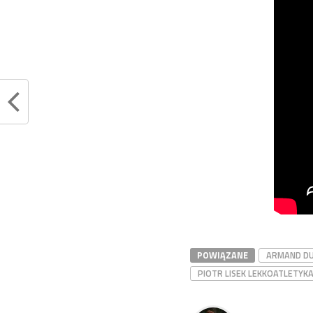
POWIĄZANE
ARMAND DU
PIOTR LISEK LEKKOATLETYK