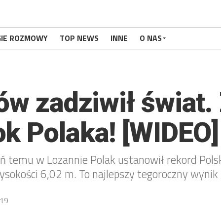
GIE ROZMOWY
TOP NEWS
INNE
O NAS
nów zadziwił świat
k Polaka! [WIDEO]
ń temu w Lozannie Polak ustanowił rekord Polsk
sokości 6,02 m. To najlepszy tegoroczny wynik 
19