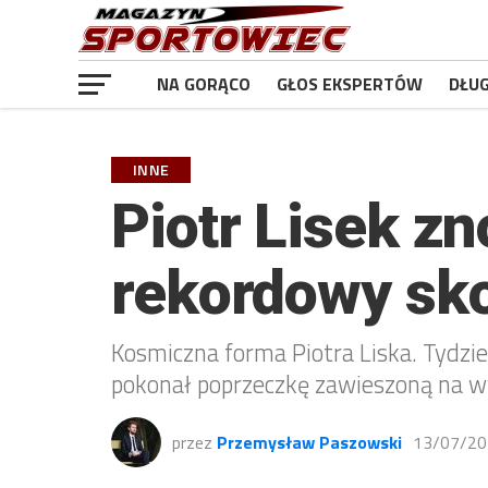
NA GORĄCO
GŁOS EKSPERTÓW
DŁU
INNE
Piotr Lisek z
rekordowy sko
Kosmiczna forma Piotra Liska. Tydzie
pokonał poprzeczkę zawieszoną na wy
przez
Przemysław Paszowski
13/07/20