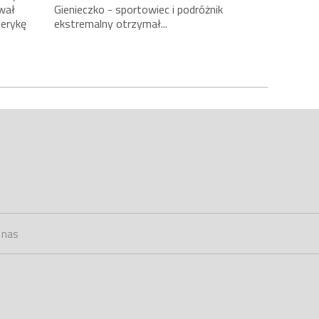
wał
Gienieczko - sportowiec i podróżnik
merykę
ekstremalny otrzymał...
 nas