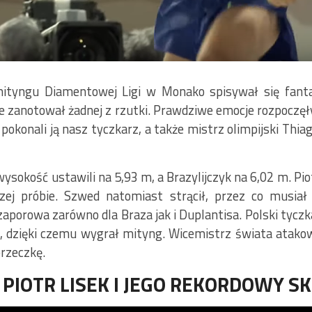
mityngu Diamentowej Ligi w Monako spisywał się fanta
e zanotował żadnej z rzutki. Prawdziwe emocje rozpoczęły
pokonali ją nasz tyczkarz, a także mistrz olimpijski Thia
wysokość ustawili na 5,93 m, a Brazylijczyk na 6,02 m. Pi
zej próbie. Szwed natomiast strącił, przez co musia
aporowa zarówno dla Braza jak i Duplantisa. Polski tyczka
e, dzięki czemu wygrał mityng. Wicemistrz świata atakow
przeczkę.
 PIOTR LISEK I JEGO REKORDOWY S