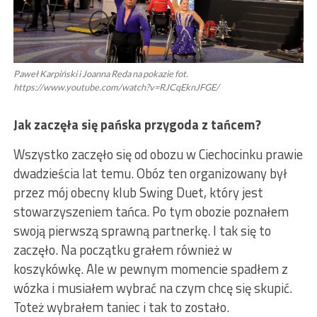
Paweł Karpiński i Joanna Reda na pokazie fot.
https://www.youtube.com/watch?v=RJCqEknJFGE/
Jak zaczęła się pańska przygoda z tańcem?
Wszystko zaczęło się od obozu w Ciechocinku prawie
dwadzieścia lat temu. Obóz ten organizowany był
przez mój obecny klub Swing Duet, który jest
stowarzyszeniem tańca. Po tym obozie poznałem
swoją pierwszą sprawną partnerkę. I tak się to
zaczęło. Na początku grałem również w
koszykówkę. Ale w pewnym momencie spadłem z
wózka i musiałem wybrać na czym chcę się skupić.
Toteż wybrałem taniec i tak to zostało.