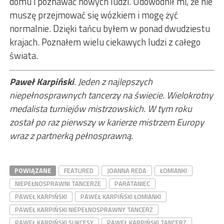
domu i poznawać nowych ludzi. Udowodnił mi, że nie
muszę przejmować się wózkiem i mogę żyć
normalnie. Dzięki tańcu byłem w ponad dwudziestu
krajach. Poznałem wielu ciekawych ludzi z całego
świata.
Paweł Karpiński
. Jeden z najlepszych
niepełnosprawnych tancerzy na świecie. Wielokrotny
medalista turniejów mistrzowskich. W tym roku
został po raz pierwszy w karierze mistrzem Europy
wraz z partnerką pełnosprawną.
POWIĄZANE
FEATURED
JOANNA REDA
ŁOMIANKI
NIEPEŁNOSPRAWNI TANCERZE
PARATANIEC
PAWEŁ KARPIŃSKI
PAWEŁ KARPIŃSKI ŁOMIANKI
PAWEŁ KARPIŃSKI NIEPEŁNOSPRAWNY TANCERZ
PAWEŁ KARPIŃSKI SUKCESY
PAWEŁ KARPIŃSKI TANCERZ