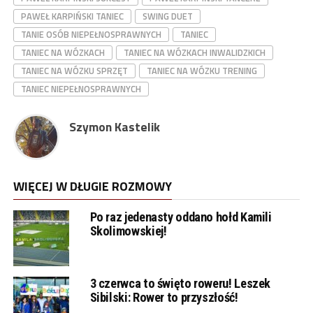
PAWEŁ KARPIŃSKI TANIEC
SWING DUET
TANIE OSÓB NIEPEŁNOSPRAWNYCH
TANIEC
TANIEC NA WÓZKACH
TANIEC NA WÓZKACH INWALIDZKICH
TANIEC NA WÓZKU SPRZĘT
TANIEC NA WÓZKU TRENING
TANIEC NIEPEŁNOSPRAWNYCH
Szymon Kastelik
WIĘCEJ W DŁUGIE ROZMOWY
Po raz jedenasty oddano hołd Kamili
Skolimowskiej!
3 czerwca to święto roweru! Leszek
Sibilski: Rower to przyszłość!