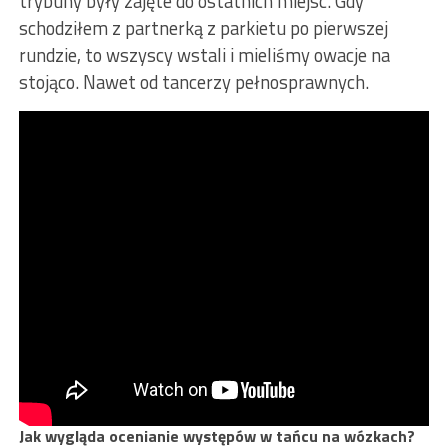
trybuny były zajęte do ostatnich miejsc. Gdy
schodziłem z partnerką z parkietu po pierwszej
rundzie, to wszyscy wstali i mieliśmy owacje na
stojąco. Nawet od tancerzy pełnosprawnych.
Jak wygląda ocenianie występów w tańcu na wózkach?