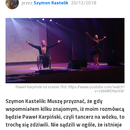
przez
Szymon Kastelik
20/12/2018
Paweł Karpiński na scenie /fot. https://www.youtube.com/watch?
v=LbbMRDhj4X8/
Szymon Kastelik: Muszę przyznać, że gdy
wspomniałem kilku znajomym, iż moim rozmówcą
będzie Paweł Karpiński, czyli tancerz na wózku, to
trochę się zdziwili. Nie sądzili w ogóle, że istnieje