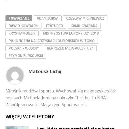
POWIĄZANE
ADAM BUKSA
CZESŁAW MICHNIEWICZ
DAWID KOWNACKI
FEATURED
KAMIL GRABARA
KRYSTIAN BIELIK
MISTRZOSTWA EUROPY U21 2019
PIŁKA NOŻNA NA IGRZYSKACH OLIMPIJSKICH W TOKIO
POLSKA - WŁOCHY
REPREZENTACJA POLSKI U21
SZYMON ŻURKOWSKI
Mateusz Cichy
Miłośnik mediów i sportu. Wychował się na koszykarskich
popisach Michaela Jordana i okrzyku "hej, hej tu NBA".
Współpracownik "Magazynu Sportowiec".
WIĘCEJ W FELIETONY