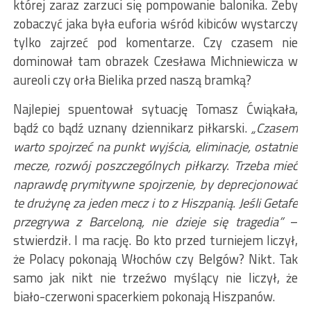
której zaraz zarzuci się pompowanie balonika. Żeby
zobaczyć jaka była euforia wśród kibiców wystarczy
tylko zajrzeć pod komentarze. Czy czasem nie
dominował tam obrazek Czesława Michniewicza w
aureoli czy orła Bielika przed naszą bramką?
Najlepiej spuentował sytuację Tomasz Ćwiąkała,
bądź co bądź uznany dziennikarz piłkarski.
„Czasem
warto spojrzeć na punkt wyjścia, eliminacje, ostatnie
mecze, rozwój poszczególnych piłkarzy. Trzeba mieć
naprawdę prymitywne spojrzenie, by deprecjonować
te drużynę za jeden mecz i to z Hiszpanią. Jeśli Getafe
przegrywa z Barceloną, nie dzieje się tragedia”
–
stwierdził. I ma rację. Bo kto przed turniejem liczył,
że Polacy pokonają Włochów czy Belgów? Nikt. Tak
samo jak nikt nie trzeźwo myślący nie liczył, że
biało-czerwoni spacerkiem pokonają Hiszpanów.