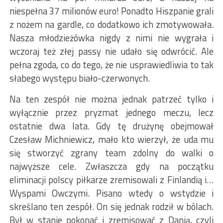
niespełna 37 milionów euro! Ponadto Hiszpanie grali
z nożem na gardle, co dodatkowo ich zmotywowała.
Nasza młodzieżówka nigdy z nimi nie wygrała i
wczoraj też złej passy nie udało się odwrócić. Ale
pełna zgoda, co do tego, że nie usprawiedliwia to tak
słabego występu biało-czerwonych.
Na ten zespół nie można jednak patrzeć tylko i
wyłącznie przez pryzmat jednego meczu, lecz
ostatnie dwa lata. Gdy tę drużynę obejmował
Czesław Michniewicz, mało kto wierzył, że uda mu
się stworzyć zgrany team zdolny do walki o
najwyższe cele. Zwłaszcza gdy na początku
eliminacji polscy piłkarze zremisowali z Finlandią i…
Wyspami Owczymi. Pisano wtedy o wstydzie i
skreślano ten zespół. On się jednak rodził w bólach.
Był w stanie pokonać i zremisować z Danią, czyli