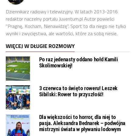
Dziennikarz radiowy i telewizyjny. W latach 2013-2016
redaktor naczelny portalu Juventum.pl Autor powieści
"Pragnę, Kocham, Nienawidzę". Sport to dla niego nie tylko
wyniki i zwycięstwa, ale wartości, które za sobą niesie.
WIĘCEJ W DŁUGIE ROZMOWY
Po raz jedenasty oddano hołd Kamili
Skolimowskiej!
3 czerwca to święto roweru! Leszek
Sibilski: Rower to przyszłość!
Dla większości to horror, dla niej to
pasja. Aleksandra Bednarek – podwójna
mistrzyni świata w pływaniu lodowym