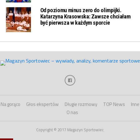
Od poziomu minus zero do olimpijki.
Katarzyna Krasowska: Zawsze chciałam
być pierwsza w każdym sporcie
Na gorąco
Głos ekspertów
Długie rozmowy
TOP News
Inne
O nas
Copyright © 2017 Magazyn Sportowiec