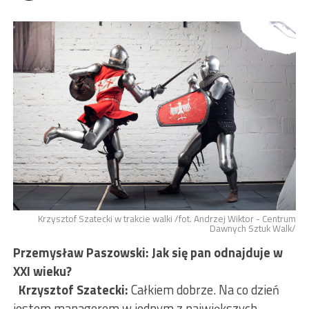
Krzysztof Szatecki w trakcie walki /fot. Andrzej Wiktor - Centrum
Dawnych Sztuk Walk/
Przemysław Paszowski: Jak się pan odnajduje w
XXI wieku?
Krzysztof Szatecki:
Całkiem dobrze. Na co dzień
jestem managerem w jednym z największych