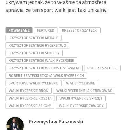
ukrywam jednak, że to właśnie ta atmosfera
sprawia, że ten sport walki jest taki unikalny.
POWIĄZANE
FEATURED
KRZYSZTOF SZATECKI
KRZYSZTOF SZATECKI MEDALE
KRZYSZTOF SZATECKI RYCERSTWO
KRZYSZTOF SZATECKI SUKCESY
KRZYSZTOF SZATECKI WALKI RYCERSKIE
KRZYSZTOF SZATECKI WICEMISTRZ ŚWIATA
ROBERT SZATECKI
ROBERT SZATECKI SZKOŁA WALK RYCERSKICH
SPORTOWE WALKI RYCERSKIE
WALKI RYCERSKIE
WALKI RYCERSKIE BROŃ
WALKI RYCERSKIE JAK TRENOWAĆ
WALKI RYCERSKIE KOSZTA
WALKI RYCERSKIE SPRZĘT
WALKI RYCERSKIE SZKOŁY
WALKI RYCERSKIE ZAWODY
Przemysław Paszowski