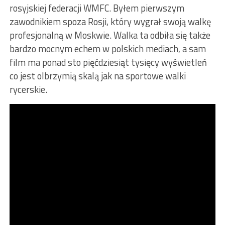
rosyjskiej federacji WMFC. Byłem pierwszym
zawodnikiem spoza Rosji, który wygrał swoją walkę
profesjonalną w Moskwie. Walka ta odbiła się także
bardzo mocnym echem w polskich mediach, a sam
film ma ponad sto pięćdziesiąt tysięcy wyświetleń
co jest olbrzymią skalą jak na sportowe walki
rycerskie.