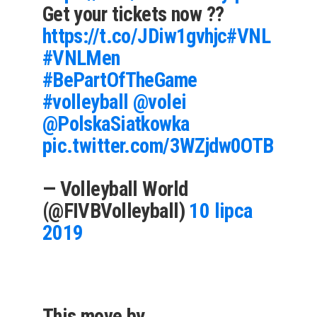
Get your tickets now ??
https://t.co/JDiw1gvhjc
#VNL
#VNLMen
#BePartOfTheGame
#volleyball
@volei
@PolskaSiatkowka
pic.twitter.com/3WZjdw0OTB
— Volleyball World
(@FIVBVolleyball)
10 lipca
2019
This move by