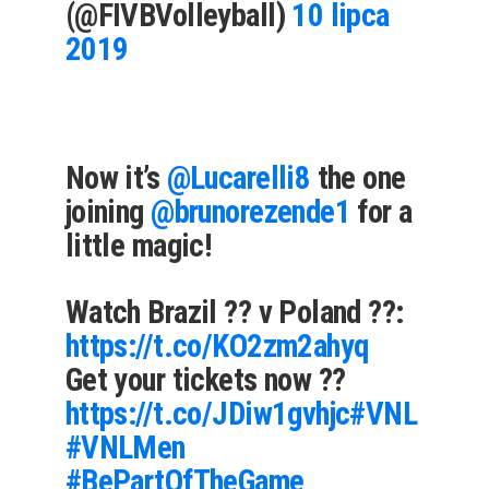
(@FIVBVolleyball)
10 lipca
2019
Now it’s
@Lucarelli8
the one
joining
@brunorezende1
for a
little magic!
Watch Brazil ?? v Poland ??:
https://t.co/KO2zm2ahyq
Get your tickets now ??
https://t.co/JDiw1gvhjc
#VNL
#VNLMen
#BePartOfTheGame