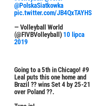
@PolskaSiatkowka
pic.twitter.com/JB4QxTAYHS
— Volleyball World
(@FIVBVolleyball)
10 lipca
2019
Going to a 5th in Chicago! #9
Leal puts this one home and
Brazil ?? wins Set 4 by 25-21
over Poland ??.