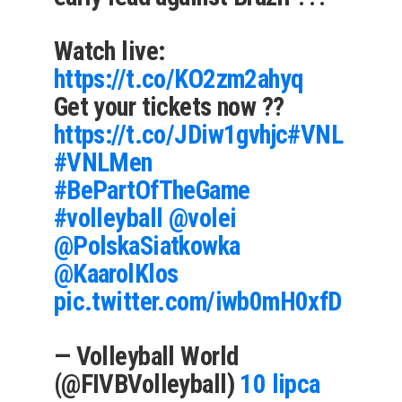
Watch live:
https://t.co/KO2zm2ahyq
Get your tickets now ??
https://t.co/JDiw1gvhjc
#VNL
#VNLMen
#BePartOfTheGame
#volleyball
@volei
@PolskaSiatkowka
@KaarolKlos
pic.twitter.com/iwb0mH0xfD
— Volleyball World
(@FIVBVolleyball)
10 lipca