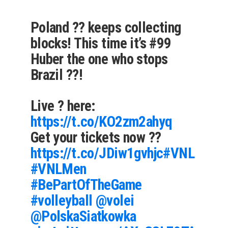
Poland ?? keeps collecting
blocks! This time it’s #99
Huber the one who stops
Brazil ??!
Live ? here:
https://t.co/KO2zm2ahyq
Get your tickets now ??
https://t.co/JDiw1gvhjc
#VNL
#VNLMen
#BePartOfTheGame
#volleyball
@volei
@PolskaSiatkowka