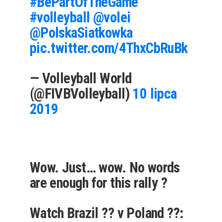
#BePartOfTheGame
#volleyball
@volei
@PolskaSiatkowka
pic.twitter.com/4ThxCbRuBk
— Volleyball World
(@FIVBVolleyball)
10 lipca
2019
Wow. Just… wow. No words
are enough for this rally ?
Watch Brazil ?? v Poland ??: