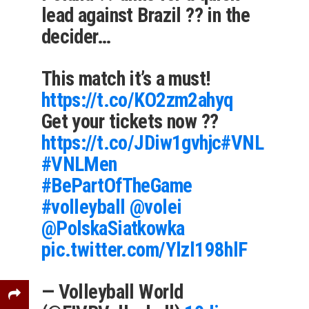
lead against Brazil ?? in the
decider…
This match it’s a must!
https://t.co/KO2zm2ahyq
Get your tickets now ??
https://t.co/JDiw1gvhjc
#VNL
#VNLMen
#BePartOfTheGame
#volleyball
@volei
@PolskaSiatkowka
pic.twitter.com/Ylzl198hlF
— Volleyball World