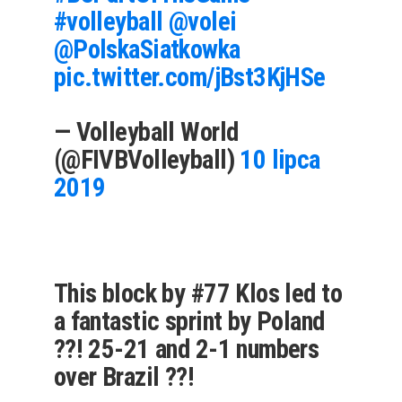
#volleyball
@volei
@PolskaSiatkowka
pic.twitter.com/jBst3KjHSe
— Volleyball World
(@FIVBVolleyball)
10 lipca
2019
This block by #77 Klos led to
a fantastic sprint by Poland
??! 25-21 and 2-1 numbers
over Brazil ??!