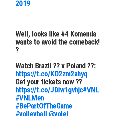
2019
Well, looks like #4 Komenda
wants to avoid the comeback!
?
Watch Brazil ?? v Poland ??:
https://t.co/KO2zm2ahyq
Get your tickets now ??
https://t.co/JDiw1gvhjc
#VNL
#VNLMen
#BePartOfTheGame
#volleyball
@volei