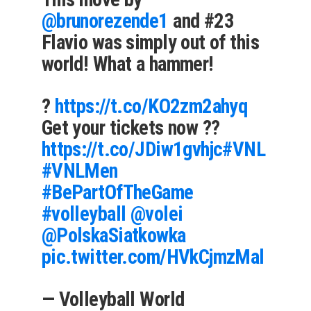
@brunorezende1
and #23
Flavio was simply out of this
world! What a hammer!
?
https://t.co/KO2zm2ahyq
Get your tickets now ??
https://t.co/JDiw1gvhjc
#VNL
#VNLMen
#BePartOfTheGame
#volleyball
@volei
@PolskaSiatkowka
pic.twitter.com/HVkCjmzMal
— Volleyball World