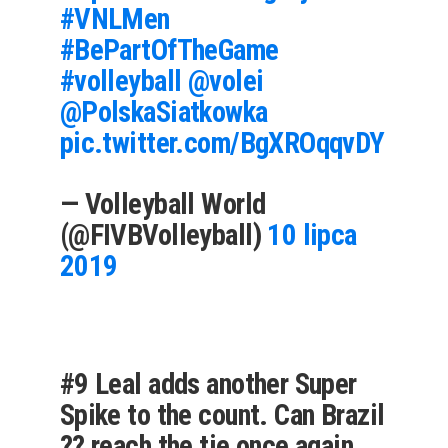
#VNLMen
#BePartOfTheGame
#volleyball
@volei
@PolskaSiatkowka
pic.twitter.com/BgXROqqvDY
— Volleyball World
(@FIVBVolleyball)
10 lipca
2019
#9 Leal adds another Super
Spike to the count. Can Brazil
?? reach the tie once again