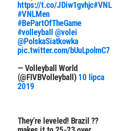
https://t.co/JDiw1gvhjc
#VNL
#VNLMen
#BePartOfTheGame
#volleyball
@volei
@PolskaSiatkowka
pic.twitter.com/bUuLpolmC7
— Volleyball World
(@FIVBVolleyball)
10 lipca
2019
They’re leveled! Brazil ??
makes it to 25-23 over