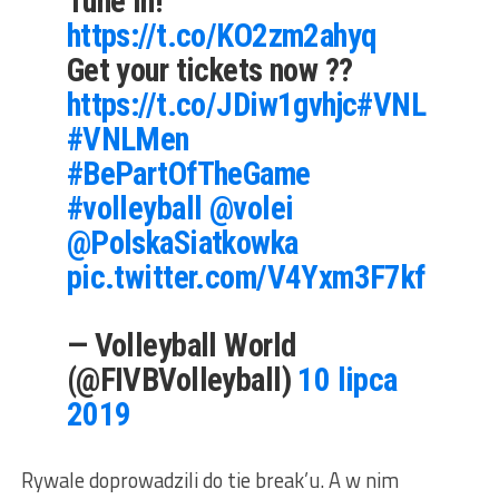
Tune in!
https://t.co/KO2zm2ahyq
Get your tickets now ??
https://t.co/JDiw1gvhjc
#VNL
#VNLMen
#BePartOfTheGame
#volleyball
@volei
@PolskaSiatkowka
pic.twitter.com/V4Yxm3F7kf
— Volleyball World
(@FIVBVolleyball)
10 lipca
2019
Rywale doprowadzili do tie break’u. A w nim