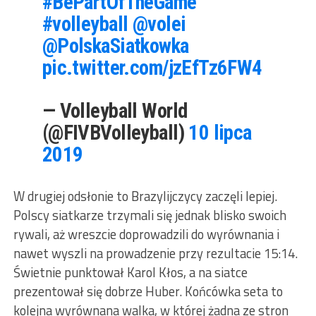
#BePartOfTheGame
#volleyball
@volei
@PolskaSiatkowka
pic.twitter.com/jzEfTz6FW4
— Volleyball World
(@FIVBVolleyball)
10 lipca
2019
W drugiej odsłonie to Brazylijczycy zaczęli lepiej.
Polscy siatkarze trzymali się jednak blisko swoich
rywali, aż wreszcie doprowadzili do wyrównania i
nawet wyszli na prowadzenie przy rezultacie 15:14.
Świetnie punktował Karol Kłos, a na siatce
prezentował się dobrze Huber. Końcówka seta to
kolejna wyrównana walka, w której żadna ze stron