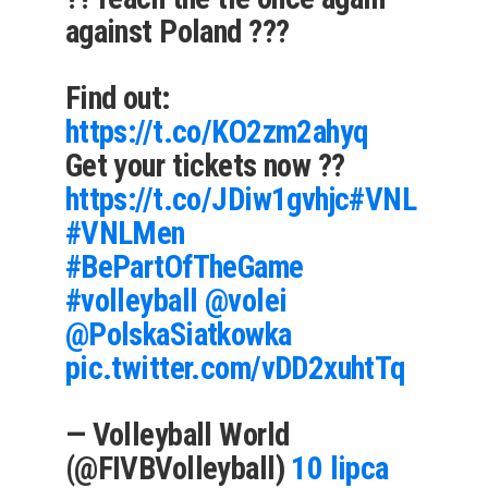
against Poland ???
Find out:
https://t.co/KO2zm2ahyq
Get your tickets now ??
https://t.co/JDiw1gvhjc
#VNL
#VNLMen
#BePartOfTheGame
#volleyball
@volei
@PolskaSiatkowka
pic.twitter.com/vDD2xuhtTq
— Volleyball World
(@FIVBVolleyball)
10 lipca