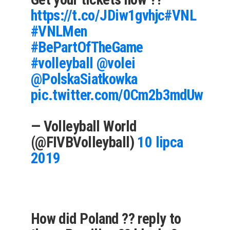
https://t.co/JDiw1gvhjc
#VNL
#VNLMen
#BePartOfTheGame
#volleyball
@volei
@PolskaSiatkowka
pic.twitter.com/0Cm2b3mdUw
— Volleyball World
(@FIVBVolleyball)
10 lipca
2019
How did Poland ?? reply to