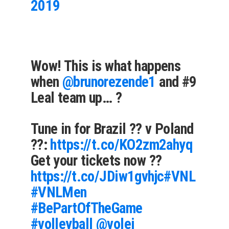
2019
Wow! This is what happens
when
@brunorezende1
and #9
Leal team up… ?
Tune in for Brazil ?? v Poland
??:
https://t.co/KO2zm2ahyq
Get your tickets now ??
https://t.co/JDiw1gvhjc
#VNL
#VNLMen
#BePartOfTheGame
#volleyball
@volei