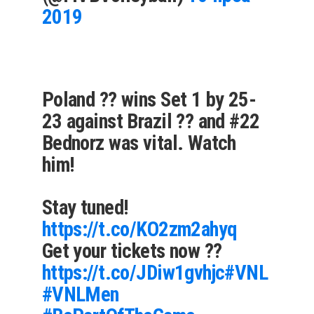
2019
Poland ?? wins Set 1 by 25-
23 against Brazil ?? and #22
Bednorz was vital. Watch
him!
Stay tuned!
https://t.co/KO2zm2ahyq
Get your tickets now ??
https://t.co/JDiw1gvhjc
#VNL
#VNLMen