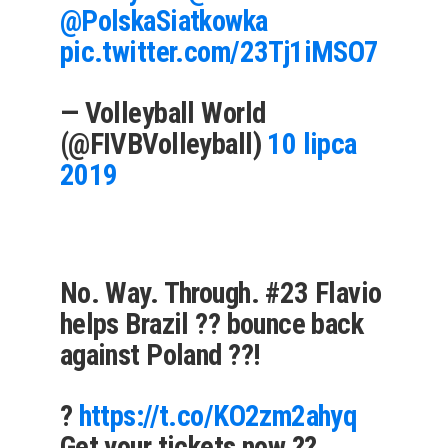
@PolskaSiatkowka
pic.twitter.com/23Tj1iMSO7
— Volleyball World
(@FIVBVolleyball)
10 lipca
2019
No. Way. Through. #23 Flavio
helps Brazil ?? bounce back
against Poland ??!
?
https://t.co/KO2zm2ahyq
Get your tickets now ??