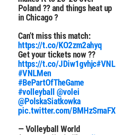
Poland ?? and things heat up
in Chicago ?
Can’t miss this match:
https://t.co/KO2zm2ahyq
Get your tickets now ??
https://t.co/JDiw1gvhjc
#VNL
#VNLMen
#BePartOfTheGame
#volleyball
@volei
@PolskaSiatkowka
pic.twitter.com/BMHzSrnaFX
— Volleyball World