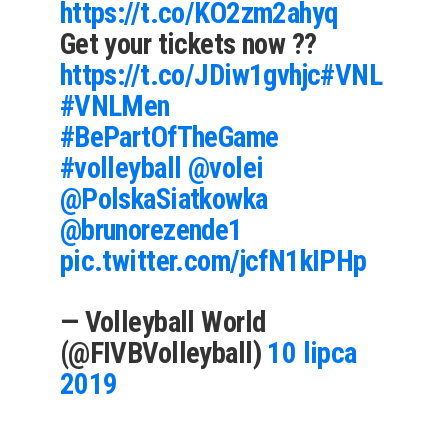
https://t.co/KO2zm2ahyq
Get your tickets now ??
https://t.co/JDiw1gvhjc
#VNL
#VNLMen
#BePartOfTheGame
#volleyball
@volei
@PolskaSiatkowka
@brunorezende1
pic.twitter.com/jcfN1kIPHp
— Volleyball World
(@FIVBVolleyball)
10 lipca
2019