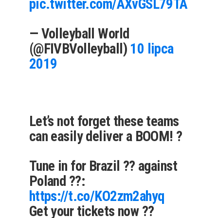
pic.twitter.com/AXvGSL79TA
— Volleyball World
(@FIVBVolleyball)
10 lipca
2019
Let’s not forget these teams
can easily deliver a BOOM! ?
Tune in for Brazil ?? against
Poland ??:
https://t.co/KO2zm2ahyq
Get your tickets now ??