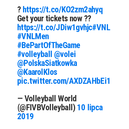
?
https://t.co/KO2zm2ahyq
Get your tickets now ??
https://t.co/JDiw1gvhjc
#VNL
#VNLMen
#BePartOfTheGame
#volleyball
@volei
@PolskaSiatkowka
@KaarolKlos
pic.twitter.com/AXDZAHbEi1
— Volleyball World
(@FIVBVolleyball)
10 lipca
2019