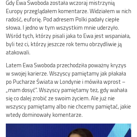
Gdy Ewa Swoboda została wczoraj mistrzynią
Europy przeglądałem komentarze. Widziałem w nich
radość, euforię. Pod adresem Polki padały ciepłe
słowa. I jedno w tym wszystkim mnie uderzyło.
Wśród tych, którzy pisali jaka to Ewa jest wspaniała,
byli też ci, którzy jeszcze rok temu obrzydliwie ją
atakowali.
Latem Ewa Swoboda przechodziła poważny kryzys
w swojej karierze. Wszyscy pamiętamy jak płakała
po Pucharze Świata w Londynie i mówiła wprost –
„mam dosyć”. Wszyscy pamiętamy też, gdy wahała
się co dalej zrobić ze swoim życiem. Ale już nie
wszyscy pamiętamy albo nie chcemy pamiętać, jakie
wtedy dominowały komentarze.