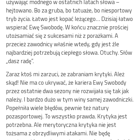
używając modnego w ostatnich latach słowa –
hejtowano. Bo za gruba, bo tatuaże, bo niesportowy
tryb życia. Łatwo jest kopać leżącego… Dzisiaj łatwo
wspierać Ewę Swobodę. W końcu znacznie prościej
utożsamiać się z sukcesami niż z porażkami. A
przecież zawodnicy właśnie wtedy, gdy jest źle
najbardziej potrzebują ciepłego słowa. Otuchy. Słów
„dasz radę”.
Zaraz ktoś mi zarzuci, że zabraniam krytyki. Ależ
skąd! Nie ma co ukrywać, że kariera Ewy Swobody
przez ostatnie dwa sezony nie rozwijała się tak jak
należy. I bardzo dużo w tym winy samej zawodniczki.
Popełniła wiele błędów, pewnie też natury
pozasportowej. To wszystko prawda. Krytyka jest
potrzebna. Ale merytoryczna krytyka nie jest
tożsama z obrzydliwymi atakami. Nie będę