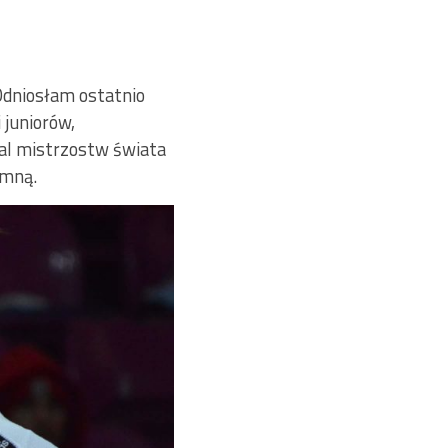
 Odniosłam ostatnio
 juniorów,
al mistrzostw świata
 mną.