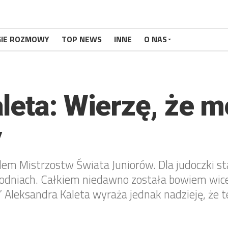
GIE ROZMOWY
TOP NEWS
INNE
O NAS
leta: Wierzę, że 
y
m Mistrzostw Świata Juniorów. Dla judoczki sta
ygodniach. Całkiem niedawno została bowiem wice
Aleksandra Kaleta wyraża jednak nadzieję, że 