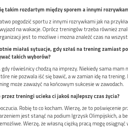
się takim rozdartym między sporem a innymi rozrywkam
łatwo pogodzić sportu z innymi rozrywkami jak na przykła
yjazd na wakacje. Oprócz treningów trzeba również znale
organizacji jest to możliwe i można znaleźć czas na wszyst
otnie miałaś sytuacje, gdy szłaś na trening zamiast 
nywać takich wyborów?
ć, gdy rówieśnicy chodzą na imprezy. Niekiedy sama mam n
tóre nie pozwala iść się bawić, a w zamian idę na trening
ening może zaważyć na końcowym sukcesie w zawodach.
 przez treningi ucieka ci jakoś najlepszy czas życia?
oczucia. Robię to co kocham. Wierzę, że to poświęcenie pr
arzeniem jest stanąć na podium Igrzysk Olimpijskich, a b
 niemożliwe. Wierzę, że własną ciężką pracą mogę osiągnąć 