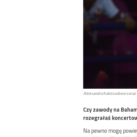
Aleksandra Kaleta odnosi coraz
Czy zawody na Bahama
rozegrałaś koncerto
Na pewno mogę powied