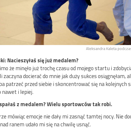
Aleksandra Kaleta podczas 
Paszowski: Nacieszyłaś się j
mo że minęło już trochę czasu od mojego startu i zdobyci
i zaczyna docierać do mnie jak duży sukces osiągnęłam, ale
ba patrzeć przed siebie i skoncentrować się na kolejnych 
nawet i lepiej.
 spałaś z medalem? Wielu sportowców tak robi.
rze mówiąc emocje nie dały mi zasnąć tamtej nocy. Nie doc
 nad ranem udało mi się na chwilę usnąć.