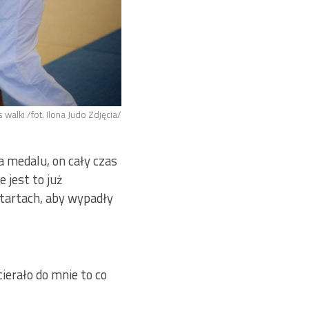
walki /fot. Ilona Judo Zdjęcia/
uż medalem?
a medalu, on cały czas
 jest to już
startach, aby wypadły
ierało do mnie to co