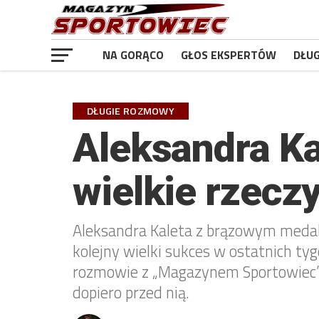
NA GORĄCO
GŁOS EKSPERTÓW
DŁU
DŁUGIE ROZMOWY
Aleksandra Ka
wielkie rzecz
Aleksandra Kaleta z brązowym medale
kolejny wielki sukces w ostatnich t
rozmowie z „Magazynem Sportowiec” 
dopiero przed nią.