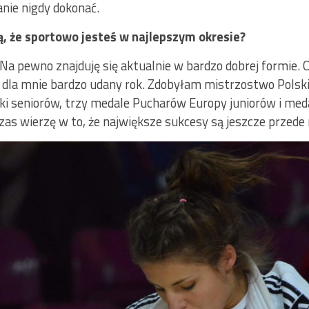
anie nigdy dokonać.
ią, że sportowo jesteś w najlepszym okresie?
 Na pewno znajduję się aktualnie w bardzo dobrej formie.
o dla mnie bardzo udany rok. Zdobyłam mistrzostwo Polski
i seniorów, trzy medale Pucharów Europy juniorów i med
czas wierzę w to, że największe sukcesy są jeszcze przede