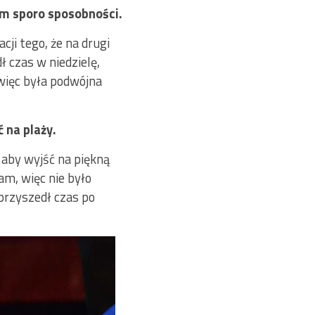
em sporo sposobności.
ji tego, że na drugi
 czas w niedzielę,
więc była podwójna
 na plaży.
aby wyjść na piękną
łam, więc nie było
przyszedł czas po