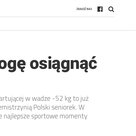
ZNAJDŹ NAS
mogę osiągnąć
rtującej w wadze -52 kg to już
mistrzynią Polski seniorek. W
te najlepsze sportowe momenty