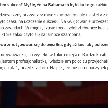
 ten sukces? Myślę, że na Bahamach było ku tego całki
dziewczyny przywitały mnie szampanem, ale niestety z rac
było czasu na uczczenie sukcesu. Na świętowanie przyszedł
ż po zawodach. W międzyczasie medal zdobył również Iwo, 
, które zakończyło się na lampce szampana.
wo zmotywować się do wysiłku, gdy aż kusi aby poleżeć
otywować się do wysiłku w takim miejscu. Bardzo kusiło 
le jestem profesjonalistką i wiedziałam po co tu przyjecha
ę na plaży przed startem. Na przyjemności i odpoczynek 